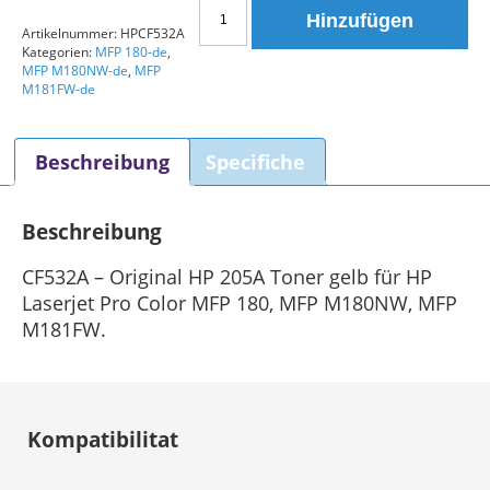
HP
Hinzufügen
Tonerkartusche
Artikelnummer:
HPCF532A
Kategorien:
MFP 180-de
,
205A
MFP M180NW-de
,
MFP
(CF532A)
M181FW-de
Original
Gelb
Beschreibung
Specifiche
Menge
Beschreibung
CF532A – Original HP 205A Toner gelb für HP
Laserjet Pro Color MFP 180, MFP M180NW, MFP
M181FW.
Kompatibilitat