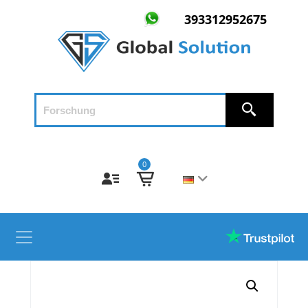
393312952675
0