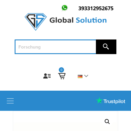
393312952675
0