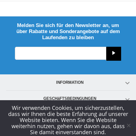
Melden Sie sich für den Newsletter an, um
über Rabatte und Sonderangebote auf dem
Laufenden zu bleiben
INFORMATION
GESCHäFTSBEDINGUNGEN
Wir verwenden Cookies, um sicherzustellen,
dass wir Ihnen die beste Erfahrung auf unserer
KONTO
Website bieten. Wenn Sie die Website
weiterhin nutzen, gehen wir davon aus, dass
Sie damit einverstanden sind.
KUNDENDIENST