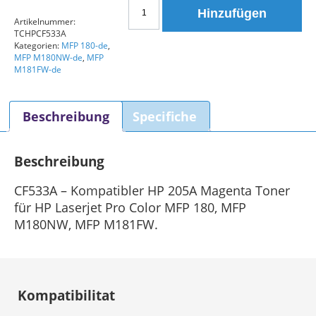
HP
Hinzufügen
205A
Artikelnummer:
TCHPCF533A
(CF533A)
Kategorien:
MFP 180-de
,
Kompatibler
MFP M180NW-de
,
MFP
Toner
M181FW-de
Magenta
Menge
Beschreibung
Specifiche
Beschreibung
CF533A – Kompatibler HP 205A Magenta Toner
für HP Laserjet Pro Color MFP 180, MFP
M180NW, MFP M181FW.
Kompatibilitat