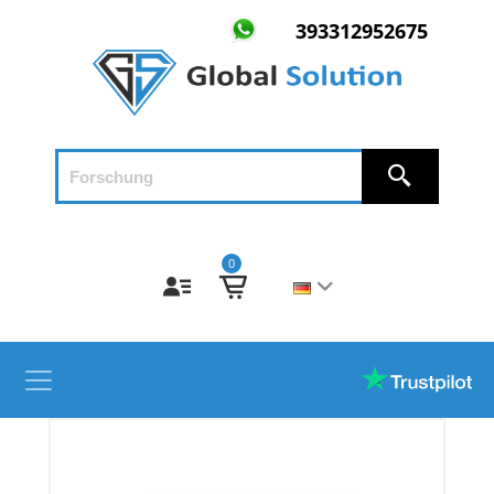
393312952675
0