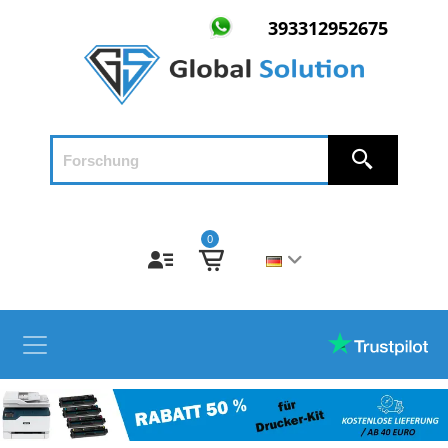
393312952675
0