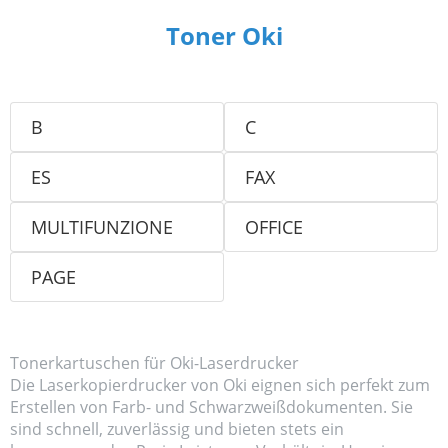
Toner Oki
B
C
ES
FAX
4100
4200
4250
7100
7200
4250N
4300
7200DN
7200N
MULTIFUNZIONE
OFFICE
5432DN
5462DN
4100
2510
4350
4350N
7300
7300
5463DN
V2
4350PS
2200
PAGE
MC363DN
2530
5473MFP
8453
7300DN
7300N
2400
2400N
MC563DN
MFP
V2
V2
6500
6500DN
4M
4W
4W+
MC573DN
8473
4132
4192
7350DN
6500N
6300
14EX
14I
14I-
Tonerkartuschen für Oki-Laserdrucker
MFP
MB472DNW
7350DTN
7350N
Die Laserkopierdrucker von Oki eignen sich perfekt zum
6300DN
6300N
N
5112
5162
4131
MB492DN
7400
7500
Erstellen von Farb- und Schwarzweißdokumenten. Sie
6200
10E
6200DN
10EX
10I
4161MFP
MB562DNW
sind schnell, zuverlässig und bieten stets ein
7500HDN
6200N
12I
12I-
6250
14E