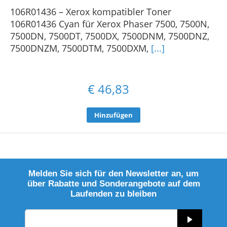
106R01436 – Xerox kompatibler Toner
106R01436 Cyan für Xerox Phaser 7500, 7500N,
7500DN, 7500DT, 7500DX, 7500DNM, 7500DNZ,
7500DNZM, 7500DTM, 7500DXM,
[...]
€
46,83
Hinzufügen
Melden Sie sich für den Newsletter an, um
über Rabatte und Sonderangebote auf dem
Laufenden zu bleiben