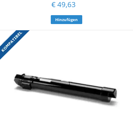
€
49,63
Hinzufügen