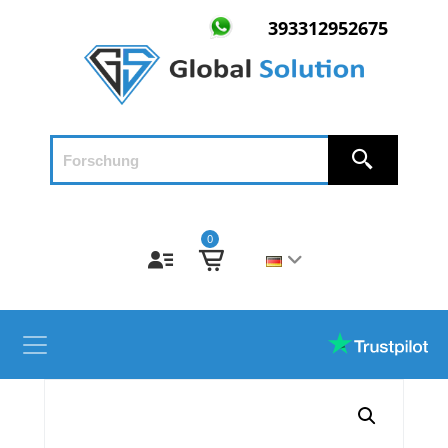
393312952675
0