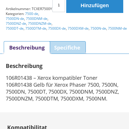
Xerox
Hinzufügen
106R01438
Artikelnummer:
TCXER7500Y
Kategorien:
7500-de
,
Kompatibler
7500DN-de
,
7500DNM-de
,
gelber
7500DNZ-de
,
7500DNZM-de
,
Toner
7500DT-de
,
7500DTM-de
,
7500DX-de
,
7500DXM-de
,
7500N-de
,
7500NM-de
Menge
Beschreibung
Specifiche
Beschreibung
106R01438 – Xerox kompatibler Toner
106R01438 Gelb für Xerox Phaser 7500, 7500N,
7500DN, 7500DT, 7500DX, 7500DNM, 7500DNZ,
7500DNZM, 7500DTM, 7500DXM, 7500NM.
Kompatibilitat