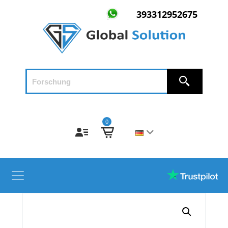
393312952675
0