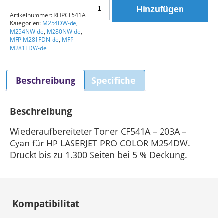
Wiederaufbereiteter
Hinzufügen
HP
Artikelnummer:
RHPCF541A
Kategorien:
M254DW-de
,
203A
M254NW-de
,
M280NW-de
,
CF541A
MFP M281FDN-de
,
MFP
Cyan
M281FDW-de
Toner
Menge
Beschreibung
Specifiche
Beschreibung
Wiederaufbereiteter Toner CF541A – 203A –
Cyan für HP LASERJET PRO COLOR M254DW.
Druckt bis zu 1.300 Seiten bei 5 % Deckung.
Kompatibilitat