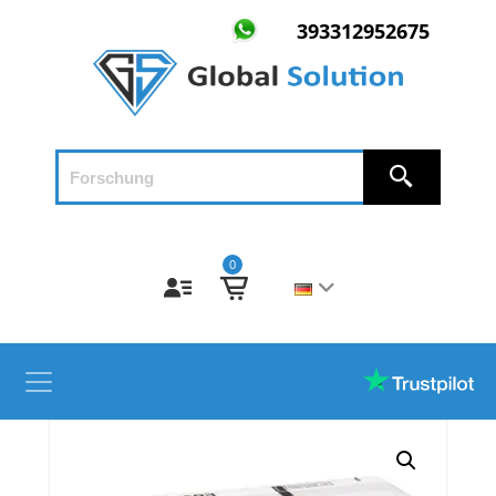
393312952675
0