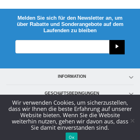
Melden Sie sich für den Newsletter an, um
über Rabatte und Sonderangebote auf dem
Laufenden zu bleiben
INFORMATION
GESCHäFTSBEDINGUNGEN
Wir verwenden Cookies, um sicherzustellen,
dass wir Ihnen die beste Erfahrung auf unserer
KONTO
Website bieten. Wenn Sie die Website
weiterhin nutzen, gehen wir davon aus, dass
Sie damit einverstanden sind.
KUNDENDIENST
Ок