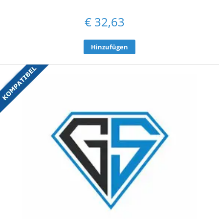
€
32,63
Hinzufügen