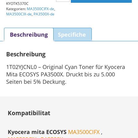
KYOTK5370C
Mita
Kategorien:
MA3500CIFX-de
,
TK5370C
MA3500CIX-de
,
PA3500X-de
1T02YJCNL0
Original
Beschreibung
Specifiche
Cyan
Menge
Beschreibung
1T02YJCNL0 – Original Cyan Toner für Kyocera
Mita ECOSYS PA3500X. Druckt bis zu 5.000
Seiten bei 5% Deckung.
Kompatibilitat
Kyocera mita ECOSYS
MA3500CIFX
,