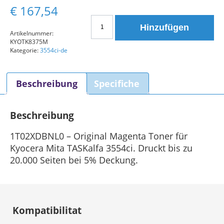
€
167,54
Tonerkartusche
Hinzufügen
Kyocera
Artikelnummer:
KYOTK8375M
Mita
Kategorie:
3554ci-de
TK-
8375M
1T02XDBNL0
Beschreibung
Specifiche
Original
Magenta
Beschreibung
Menge
1T02XDBNL0 – Original Magenta Toner für
Kyocera Mita TASKalfa 3554ci. Druckt bis zu
20.000 Seiten bei 5% Deckung.
Kompatibilitat