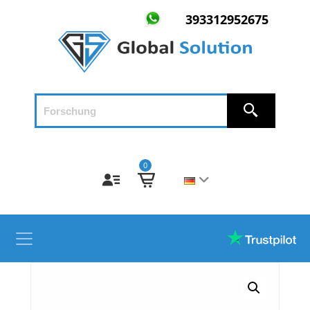
393312952675
0