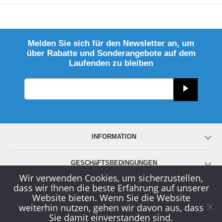
Melden Sie sich für den Newsletter an, um
über Rabatte und Sonderangebote auf dem
Laufenden zu bleiben
INFORMATION
GESCHäFTSBEDINGUNGEN
Wir verwenden Cookies, um sicherzustellen,
dass wir Ihnen die beste Erfahrung auf unserer
KONTO
Website bieten. Wenn Sie die Website
weiterhin nutzen, gehen wir davon aus, dass
Sie damit einverstanden sind.
KUNDENDIENST