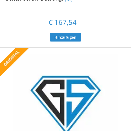
€
167,54
Hinzufügen