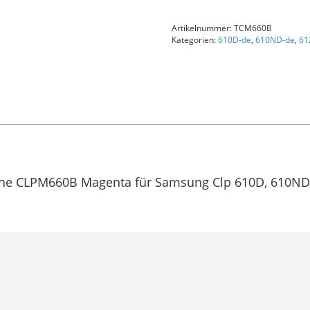
CLPM660B
(CLPM660B)
Artikelnummer:
TCM660B
Original
Kategorien:
610D-de
,
610ND-de
,
61
Magenta
Menge
e CLPM660B Magenta für Samsung Clp 610D, 610ND, 