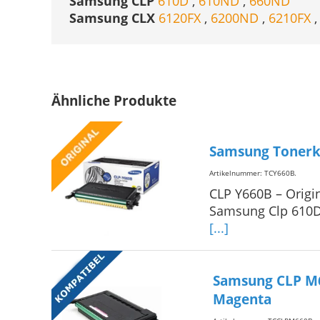
Samsung CLP
610D
,
610ND
,
660ND
Samsung CLX
6120FX
,
6200ND
,
6210FX
Ähnliche Produkte
Samsung Tonerka
Artikelnummer: TCY660B
.
CLP Y660B – Origi
Samsung Clp 610D,
[...]
Samsung CLP M6
Magenta