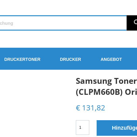
DRUCKERTONER
DRUCKER
ANGEBOT
Samsung Toner
(CLPM660B) Or
€
131,82
Samsung
Hinzufüg
Tonerkartusche