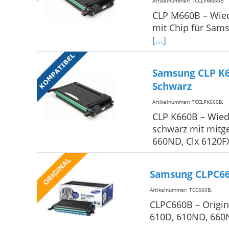
Artikelnummer: TCCLPM660B
.
CLP M660B – Wie
mit Chip für Sam
[...]
Samsung CLP K6
Schwarz
Artikelnummer: TCCLPK660B
.
CLP K660B – Wied
schwarz mit mitg
660ND, Clx 6120F
Samsung CLPC66
Artikelnummer: TCC660B
.
CLPC660B – Origi
610D, 610ND, 660N