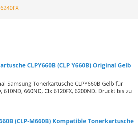
,
6240FX
rtusche CLPY660B (CLP Y660B) Original Gelb
nal Samsung Tonerkartusche CLPY660B Gelb für
 610ND, 660ND, Clx 6120FX, 6200ND. Druckt bis zu
60B (CLP-M660B) Kompatible Tonerkartusche