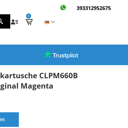
393312952675
0
kartusche CLPM660B
iginal Magenta
en