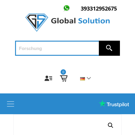
393312952675
0