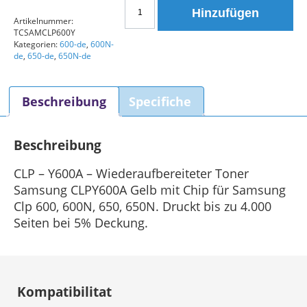
Samsung
Hinzufügen
CLPY600A
Artikelnummer:
TCSAMCLP600Y
Kompatible
Kategorien:
600-de
,
600N-
Tonerkartusche
de
,
650-de
,
650N-de
Gelb
Menge
Beschreibung
Specifiche
Beschreibung
CLP – Y600A – Wiederaufbereiteter Toner
Samsung CLPY600A Gelb mit Chip für Samsung
Clp 600, 600N, 650, 650N. Druckt bis zu 4.000
Seiten bei 5% Deckung.
Kompatibilitat