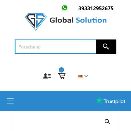
393312952675
0