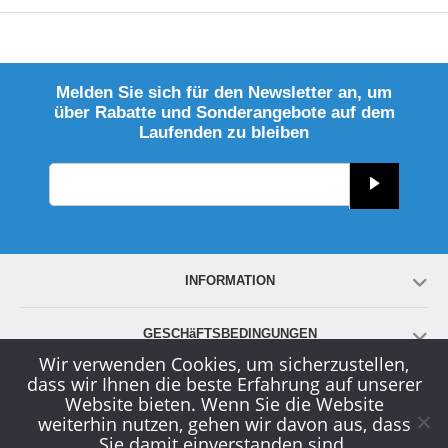
Melden Sie sich für den Newsletter an, um
über Rabatte und Sonderangebote auf dem
Laufenden zu bleiben
INFORMATION
GESCHäFTSBEDINGUNGEN
Wir verwenden Cookies, um sicherzustellen,
dass wir Ihnen die beste Erfahrung auf unserer
KONTO
Website bieten. Wenn Sie die Website
weiterhin nutzen, gehen wir davon aus, dass
Sie damit einverstanden sind.
KUNDENDIENST