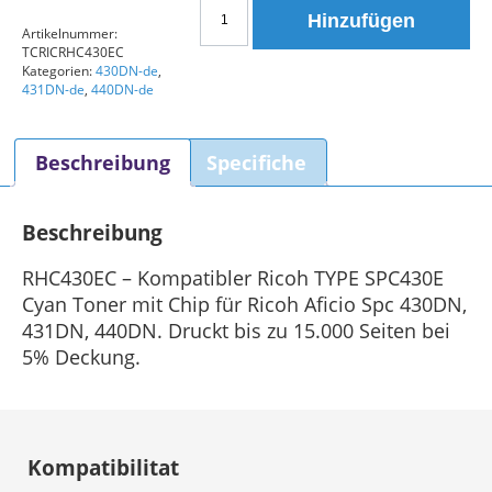
Ricoh
Hinzufügen
TYP
Artikelnummer:
TCRICRHC430EC
SPC430E
Kategorien:
430DN-de
,
(RHC430EC)
431DN-de
,
440DN-de
Kompatibler
Toner
Beschreibung
Specifiche
Cyan
Menge
Beschreibung
RHC430EC – Kompatibler Ricoh TYPE SPC430E
Cyan Toner mit Chip für Ricoh Aficio Spc 430DN,
431DN, 440DN. Druckt bis zu 15.000 Seiten bei
5% Deckung.
Kompatibilitat