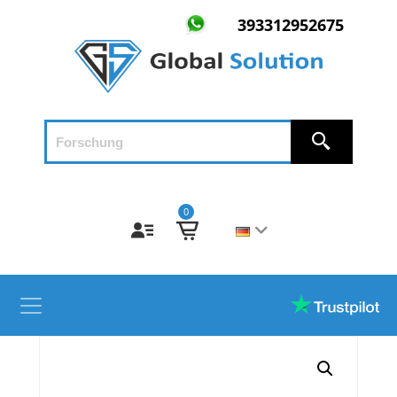
393312952675
0