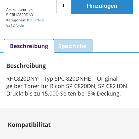
Ricoh
Hinzufügen
Typ
Artikelnummer:
RICRHC820DNY
SPC
Kategorien:
820DN-de
,
820DNHE
821DN-de
RHC820DNY
Toner
Beschreibung
Specifiche
Gelb
Menge
Beschreibung
RHC820DNY – Typ SPC 820DNHE – Original
gelber Toner für Ricoh SP C820DN, SP C821DN.
Druckt bis zu 15.000 Seiten bei 5% Deckung.
Kompatibilitat