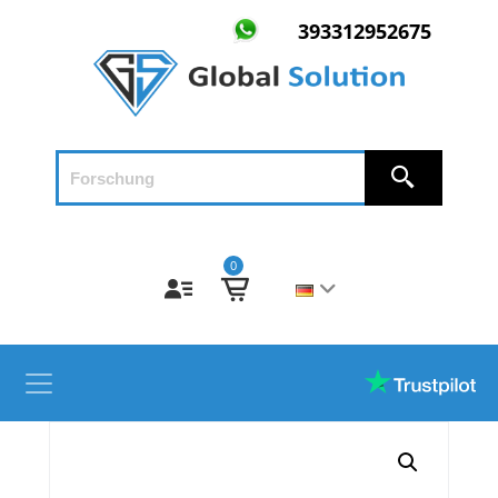
393312952675
0