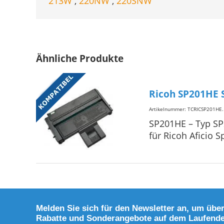
213W
,
220NW
,
220SNW
Ähnliche Produkte
Ricoh SP201HE 
Artikelnummer: TCRICSP201HE
.
SP201HE – Typ SP
für Ricoh Aficio 
Melden Sie sich für den Newsletter an, um übe
Rabatte und Sonderangebote auf dem Laufend