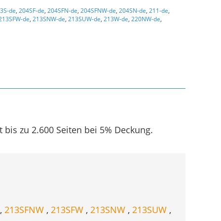
3S-de
,
204SF-de
,
204SFN-de
,
204SFNW-de
,
204SN-de
,
211-de
,
213SFW-de
,
213SNW-de
,
213SUW-de
,
213W-de
,
220NW-de
,
 bis zu 2.600 Seiten bei 5% Deckung.
,
213SFNW
,
213SFW
,
213SNW
,
213SUW
,