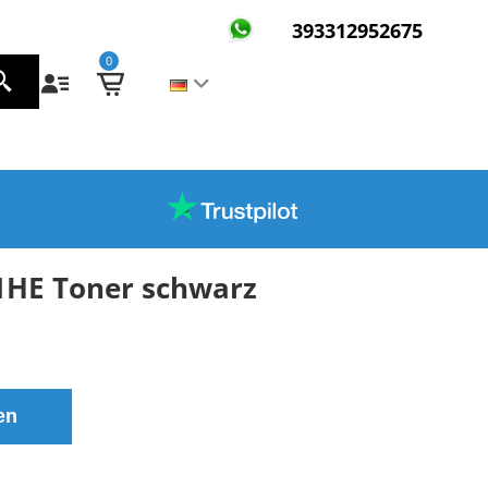
393312952675
0
1HE Toner schwarz
en