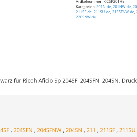
Artikelnummer:
RICSP201HE
schwarz
Kategorien:
201N-de
,
201NW-de
,
20
Menge
211SF-de
,
211SU-de
,
213SFNW-de
,
220SNW-de
arz für Ricoh Aficio Sp 204SF, 204SFN, 204SN. Druckt
04SF
,
204SFN
,
204SFNW
,
204SN
,
211
,
211SF
,
211SU