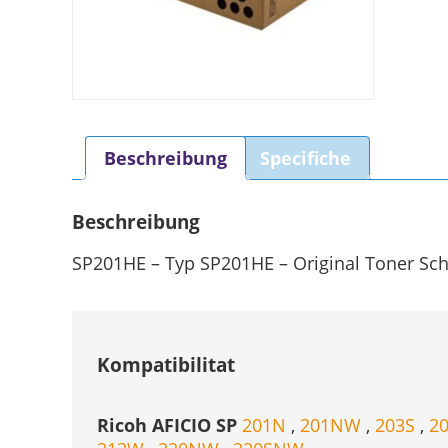
Beschreibung
Specifiche
Beschreibung
SP201HE – Typ SP201HE – Original Toner Schw
Kompatibilitat
Ricoh AFICIO SP
201N
,
201NW
,
203S
,
2