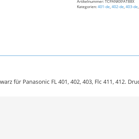
Artikelnummer:
TCPANKXFAT88X
Schwarz
Kategorien:
401-de
,
402-de
,
403-de
Menge
arz für Panasonic FL 401, 402, 403, Flc 411, 412. Dru