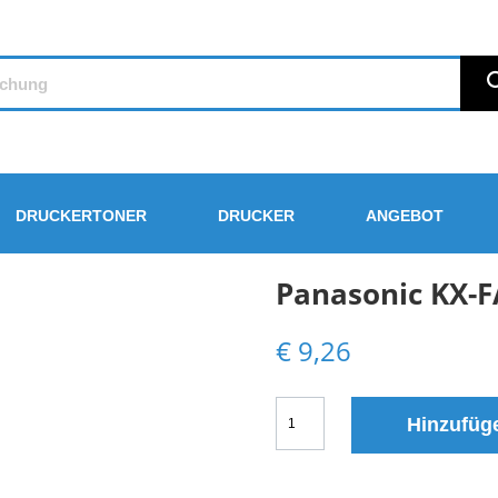
DRUCKERTONER
DRUCKER
ANGEBOT
Panasonic KX-F
€
9,26
Panasonic
Hinzufüg
KX-
FAT88X
Toner