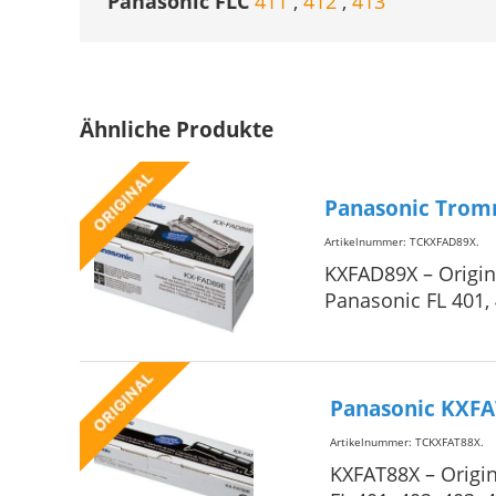
Panasonic FLC
411
,
412
,
413
Ähnliche Produkte
Panasonic Trom
Artikelnummer: TCKXFAD89X
.
KXFAD89X – Origi
Panasonic FL 401, 
Panasonic KXFA
Artikelnummer: TCKXFAT88X
.
KXFAT88X – Origi