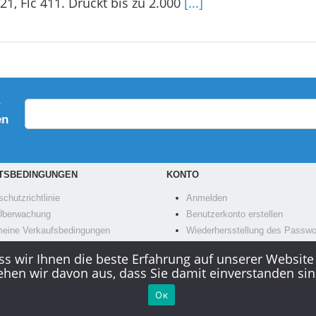
421, Flc 411. Druckt bis zu 2.000
[...]
r
en
TSBEDINGUNGEN
KONTO
chutzrichtlinie
Anmelden
berwachung
Benutzerkonto erstellen
meine Verkaufsbedingungen
Wiederhersstellung des Passwo
ndung von Cookies
Ihre Bestellungen
s wir Ihnen die beste Erfahrung auf unserer Website
ehen wir davon aus, dass Sie damit einverstanden sin
Ок
© 2000-2026
www.globals-solution.com