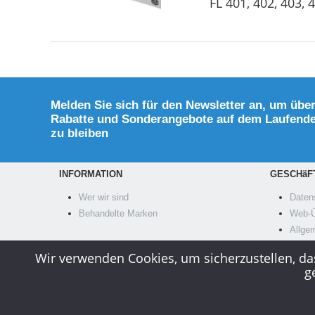
FL 401, 402, 403, 
Melden Sie sich für den Newsletter an, um übe
Rabatte und Sonderangebote auf dem Laufend
zu bleiben
INFORMATION
GESCHäF
Wer wir sind
Datens
Behandelte Marken
Web-Ü
Allge
Verwe
Wir verwenden Cookies, um sicherzustellen, das
g