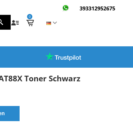
393312952675
0
AT88X Toner Schwarz
en