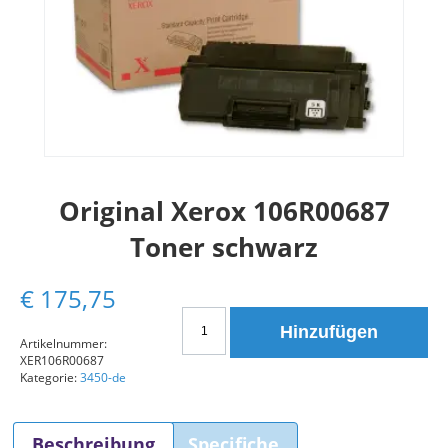
Original Xerox 106R00687
Toner schwarz
€
175,75
Original
Hinzufügen
Xerox
Artikelnummer:
XER106R00687
106R00687
Kategorie:
3450-de
Toner
schwarz
Menge
Beschreibung
Specifiche