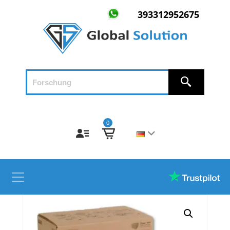
393312952675
0