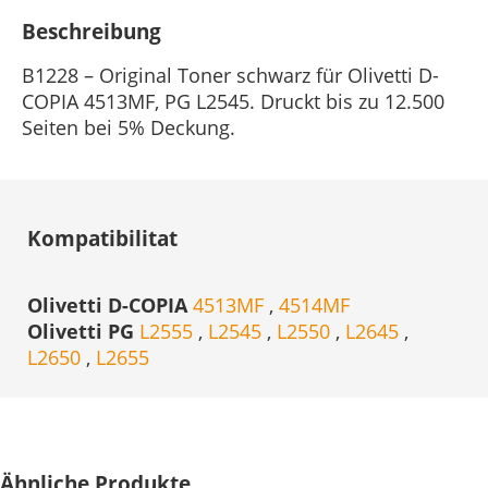
Beschreibung
B1228 – Original Toner schwarz für Olivetti D-
COPIA 4513MF, PG L2545. Druckt bis zu 12.500
Seiten bei 5% Deckung.
Kompatibilitat
Olivetti D-COPIA
4513MF
,
4514MF
Olivetti PG
L2555
,
L2545
,
L2550
,
L2645
,
L2650
,
L2655
Ähnliche Produkte