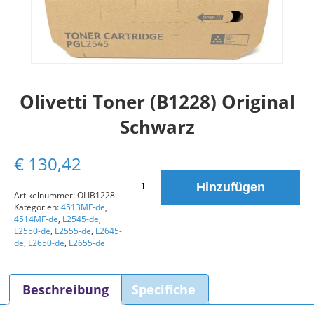
Olivetti Toner (B1228) Original
Schwarz
€
130,42
Olivetti
Hinzufügen
Toner
Artikelnummer:
OLIB1228
Kategorien:
4513MF-de
,
(B1228)
4514MF-de
,
L2545-de
,
Original
L2550-de
,
L2555-de
,
L2645-
Schwarz
de
,
L2650-de
,
L2655-de
Menge
Beschreibung
Specifiche