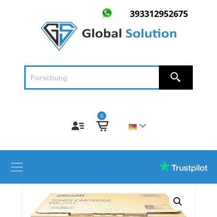
393312952675
0