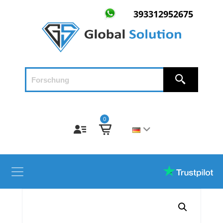
393312952675
0