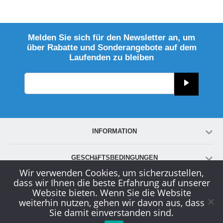
Melden Sie sich für den Newsletter an, um
über Rabatte und Sonderangebote auf dem
Laufenden zu bleiben
INFORMATION
GESCHäFTSBEDINGUNGEN
Wir verwenden Cookies, um sicherzustellen,
dass wir Ihnen die beste Erfahrung auf unserer
KONTO
Website bieten. Wenn Sie die Website
weiterhin nutzen, gehen wir davon aus, dass
Sie damit einverstanden sind.
KUNDENDIENST