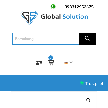
393312952675
0