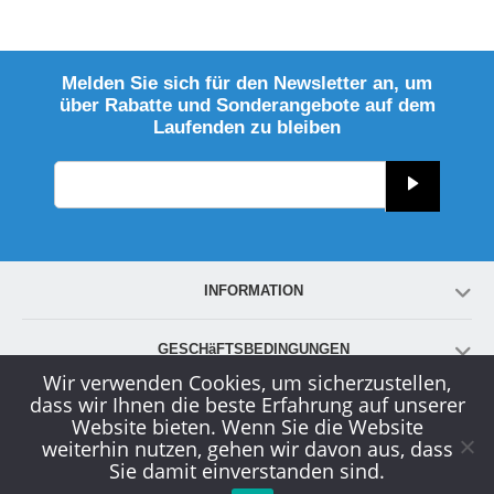
Melden Sie sich für den Newsletter an, um
über Rabatte und Sonderangebote auf dem
Laufenden zu bleiben
INFORMATION
GESCHäFTSBEDINGUNGEN
Wir verwenden Cookies, um sicherzustellen,
dass wir Ihnen die beste Erfahrung auf unserer
KONTO
Website bieten. Wenn Sie die Website
weiterhin nutzen, gehen wir davon aus, dass
Sie damit einverstanden sind.
KUNDENDIENST