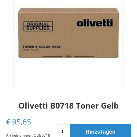
Olivetti B0718 Toner Gelb
€
95,65
Olivetti
Hinzufügen
B0718
Artikelnummer:
OLIB0718