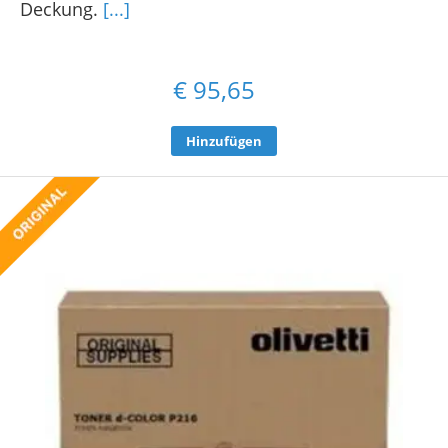
Deckung.
[...]
€
95,65
Hinzufügen