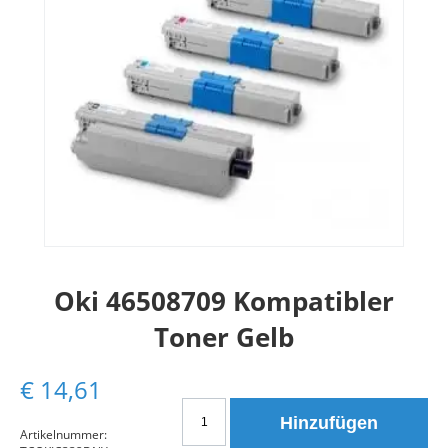
Oki 46508709 Kompatibler
Toner Gelb
€
14,61
Oki
Hinzufügen
46508709
Artikelnummer: