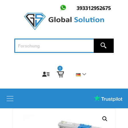
393312952675
0