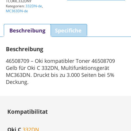
TCOKIC332DNY
Kompatibler
Kategorien:
332DN-de
,
Toner
MC363DN-de
Gelb
Menge
Beschreibung
Specifiche
Beschreibung
46508709 – Oki kompatibler Toner 46508709
Gelb für Oki C 332DN, Multifunktionsgerät
MC363DN. Druckt bis zu 3.000 Seiten bei 5%
Deckung.
Kompatibilitat
Oki C
332DN