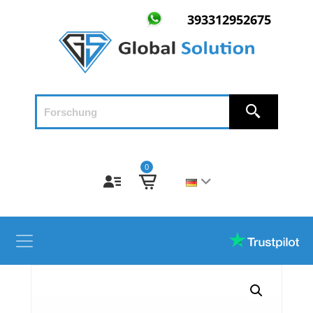
393312952675
0