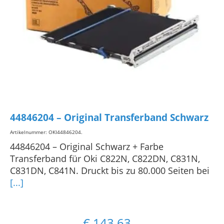
44846204 – Original Transferband Schwarz
Artikelnummer: OKI44846204
.
44846204 – Original Schwarz + Farbe
Transferband für Oki C822N, C822DN, C831N,
C831DN, C841N. Druckt bis zu 80.000 Seiten bei
[...]
€
143,63