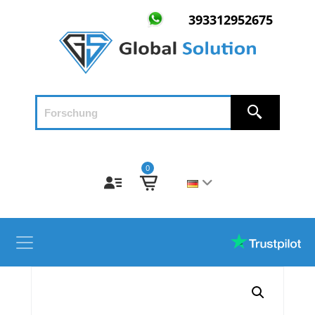
393312952675
0