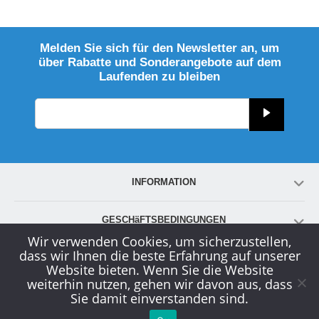
Melden Sie sich für den Newsletter an, um
über Rabatte und Sonderangebote auf dem
Laufenden zu bleiben
INFORMATION
GESCHäFTSBEDINGUNGEN
Wir verwenden Cookies, um sicherzustellen,
dass wir Ihnen die beste Erfahrung auf unserer
KONTO
Website bieten. Wenn Sie die Website
weiterhin nutzen, gehen wir davon aus, dass
Sie damit einverstanden sind.
KUNDENDIENST