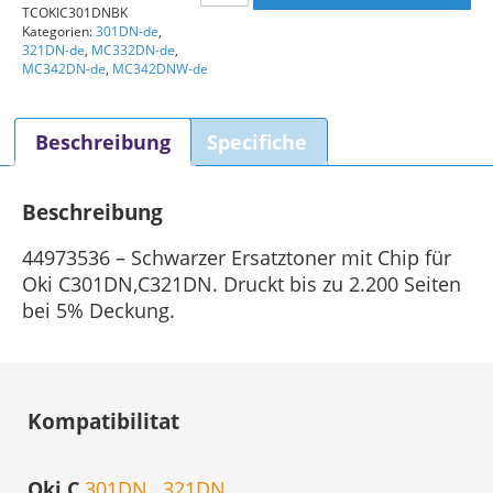
TCOKIC301DNBK
Toner
Kategorien:
301DN-de
,
schwarz
321DN-de
,
MC332DN-de
,
Menge
MC342DN-de
,
MC342DNW-de
Beschreibung
Specifiche
Beschreibung
44973536 – Schwarzer Ersatztoner mit Chip für
Oki C301DN,C321DN. Druckt bis zu 2.200 Seiten
bei 5% Deckung.
Kompatibilitat
Oki C
301DN
,
321DN