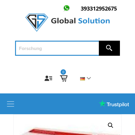
393312952675
0