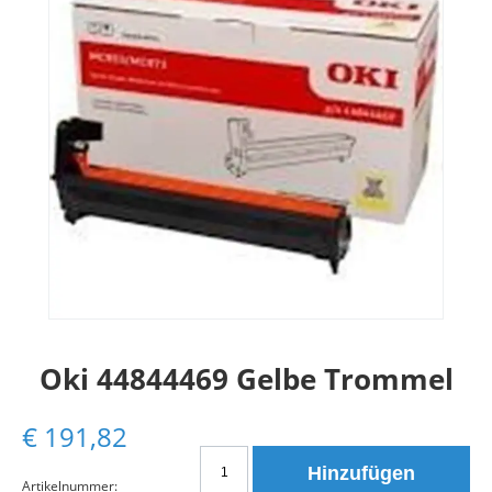
Oki 44844469 Gelbe Trommel
€
191,82
Oki
Hinzufügen
44844469
Artikelnummer: