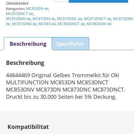
OKI44844469
Gelbe
Kategorien:
MC853DN-de
,
Trommel
MC853DNCT-de
,
Menge
MC853DNV-de
,
MC873DN-de
,
MC873DNC-de
,
MC873DNCT-de
,
MC873DNV-
de
,
MC873DNX-de
,
MC883-de
,
MC883DNCT-de
,
MC883DNV-de
Beschreibung
Specifiche
Beschreibung
44844469 Original Gelbes Trommelkit für Oki
MULTIFUNCTION MC853DN MC853DNCT
MC853DNV MC873DN MC873DNC MC873DNCT.
Druckt bis zu 30.000 Seiten bei 5% Deckung.
Kompatibilitat