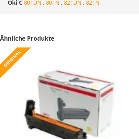
Oki C
801DN
,
801N
,
821DN
,
821N
Ähnliche Produkte