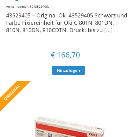
Artikelnummer: TC43529405
.
43529405 – Original Oki 43529405 Schwarz und
Farbe Fixiereinheit für Oki C 801N, 801DN,
810N, 810DN, 810CDTN. Druckt bis zu
[...]
€
166,70
Hinzufügen