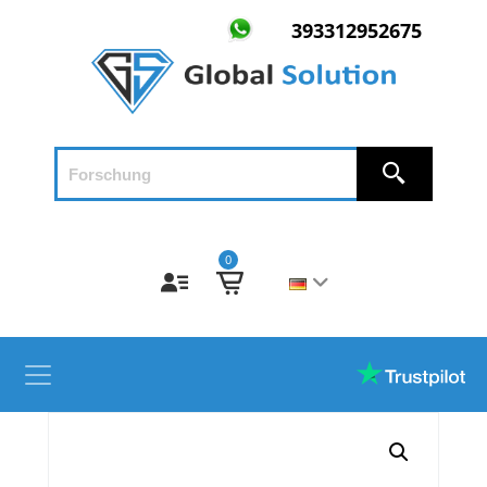
393312952675
0