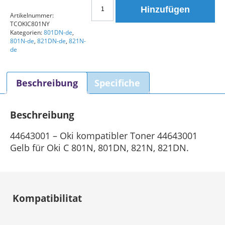
Oki
Hinzufügen
44643001
Artikelnummer:
TCOKIC801NY
Kompatibler
Kategorien:
801DN-de
,
Toner
801N-de
,
821DN-de
,
821N-
Gelb
de
Menge
Beschreibung
Specifiche
Beschreibung
44643001 – Oki kompatibler Toner 44643001
Gelb für Oki C 801N, 801DN, 821N, 821DN.
Kompatibilitat