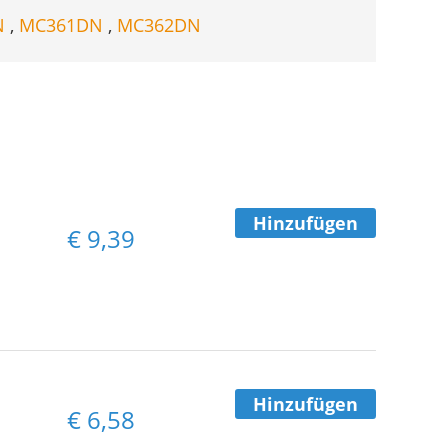
N
,
MC361DN
,
MC362DN
Hinzufügen
€
9,39
Hinzufügen
€
6,58