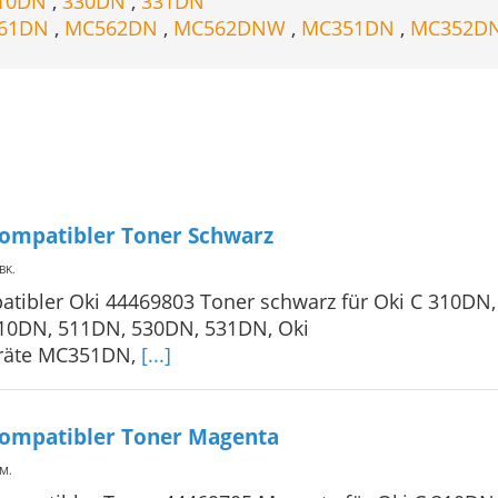
10DN
,
330DN
,
331DN
61DN
,
MC562DN
,
MC562DNW
,
MC351DN
,
MC352D
ompatibler Toner Schwarz
NBK
.
tibler Oki 44469803 Toner schwarz für Oki C 310DN,
10DN, 511DN, 530DN, 531DN, Oki
eräte MC351DN,
[...]
Kompatibler Toner Magenta
NM
.