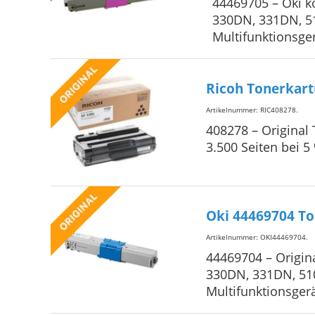
44469705 – Oki k
330DN, 331DN, 5
Multifunktionsg
Ricoh Tonerkart
Artikelnummer: RIC408278
.
408278 – Original
3.500 Seiten bei 
Oki 44469704 To
Artikelnummer: OKI44469704
.
44469704 – Origin
330DN, 331DN, 51
Multifunktionsge