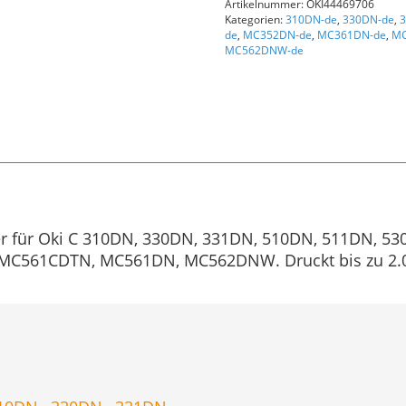
Artikelnummer:
OKI44469706
Cyan
Kategorien:
310DN-de
,
330DN-de
,
Menge
de
,
MC352DN-de
,
MC361DN-de
,
MC
MC562DNW-de
er für Oki C 310DN, 330DN, 331DN, 510DN, 511DN, 530
561CDTN, MC561DN, MC562DNW. Druckt bis zu 2.000