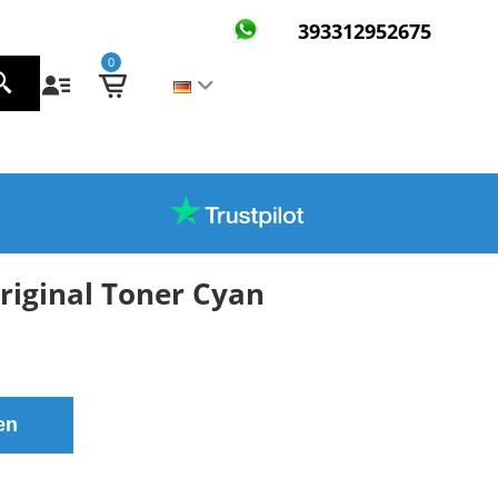
393312952675
0
riginal Toner Cyan
en