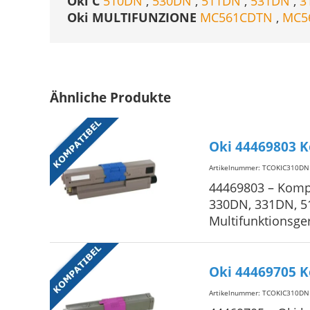
Oki C
510DN
,
530DN
,
511DN
,
531DN
,
3
Oki MULTIFUNZIONE
MC561CDTN
,
MC5
Ähnliche Produkte
Oki 44469803 K
Artikelnummer: TCOKIC310D
44469803 – Kompa
330DN, 331DN, 5
Multifunktionsg
Oki 44469705 
Artikelnummer: TCOKIC310D