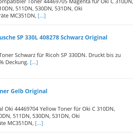
ompatibler Toner 44469705 Magenta für Oki C 310DN
10DN, 511DN, 530DN, 531DN, Oki
eräte MC351DN,
[...]
usche SP 330L 408278 Schwarz Original
 Toner Schwarz für Ricoh SP 330DN. Druckt bis zu
5 % Deckung.
[...]
ner Gelb Original
al Oki 44469704 Yellow Toner für Oki C 310DN,
0DN, 511DN, 530DN, 531DN, Oki
räte MC351DN,
[...]