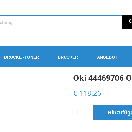
DRUCKERTONER
DRUCKER
ANGEBOT
Oki 44469706 O
€
118,26
Oki
Hinzufüg
44469706
Original
Toner