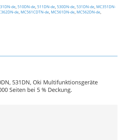
331DN-de
,
510DN-de
,
511DN-de
,
530DN-de
,
531DN-de
,
MC351DN-
362DN-de
,
MC561CDTN-de
,
MC561DN-de
,
MC562DN-de
,
DN, 531DN, Oki Multifunktionsgeräte
 Seiten bei 5 % Deckung.