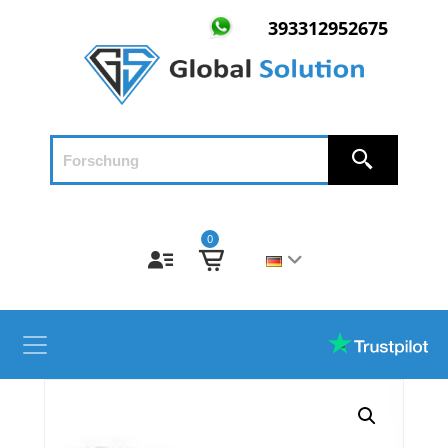
393312952675
0