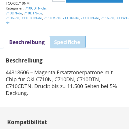
TCOKIC710NM
Magenta
Kategorien:
710CDTN-de
,
Toner
710DN-de
,
710DTN-de
,
Menge
710N-de
,
711CDTN-de
,
711DM-de
,
711DN-de
,
711DTN-de
,
711N-de
,
711WT-
de
Beschreibung
Specifiche
Beschreibung
44318606 – Magenta Ersatztonerpatrone mit
Chip für Oki C710N, C710DN, C710DTN,
C710CDTN. Druckt bis zu 11.500 Seiten bei 5%
Deckung.
Kompatibilitat