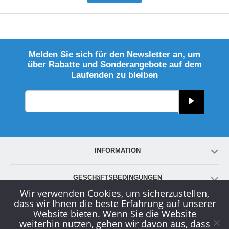
Melden Sie sich für den Newsletter an, um
über Rabatte und Sonderangebote auf dem
Laufenden zu bleiben
INFORMATION
GESCHäFTSBEDINGUNGEN
Wir verwenden Cookies, um sicherzustellen,
dass wir Ihnen die beste Erfahrung auf unserer
KONTO
Website bieten. Wenn Sie die Website
weiterhin nutzen, gehen wir davon aus, dass