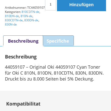
Oki
Hinzufügen
44059107
Artikelnummer:
TC44059107
Kategorien:
810CDTN-de
,
Original
810DN-de
,
810N-de
,
Toner
830CDTN-de
,
830DN-de
,
Cyan
830N-de
Menge
Beschreibung
Specifiche
Beschreibung
44059107 – Original Oki 44059107 Cyan Toner
für Oki C 810N, 810DN, 810CDTN, 830N, 830DN.
Druckt bis zu 8.000 Seiten bei 5% Deckung.
Kompatibilitat