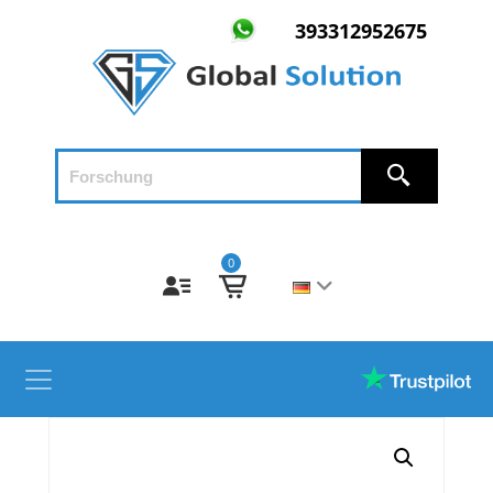
393312952675
0