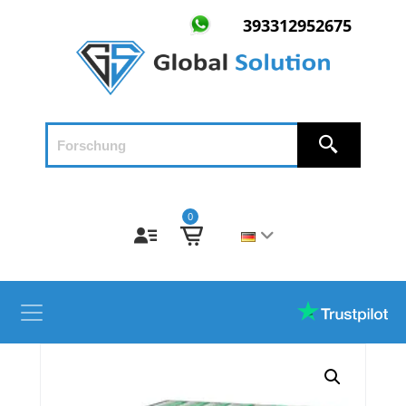
393312952675
0