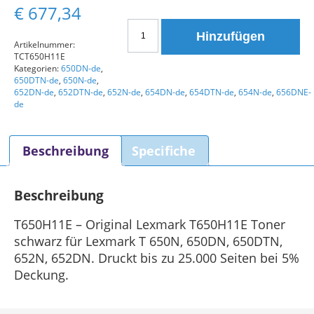
€
677,34
Lexmark
Hinzufügen
Toner
Artikelnummer:
TCT650H11E
T650H11E
Kategorien:
650DN-de
,
Schwarz
650DTN-de
,
650N-de
,
Original
652DN-de
,
652DTN-de
,
652N-de
,
654DN-de
,
654DTN-de
,
654N-de
,
656DNE-
de
Menge
Beschreibung
Specifiche
Beschreibung
T650H11E – Original Lexmark T650H11E Toner
schwarz für Lexmark T 650N, 650DN, 650DTN,
652N, 652DN. Druckt bis zu 25.000 Seiten bei 5%
Deckung.