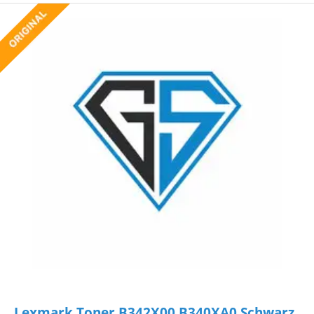
Lexmark Toner B342X00 B340XA0 Schwarz