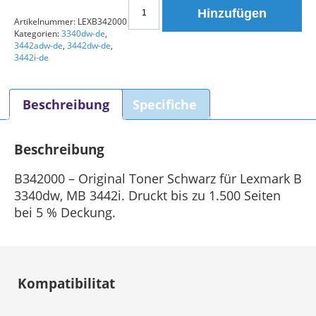
Lexmark
Hinzufügen
Toner
Artikelnummer:
LEXB342000
Kategorien:
3340dw-de
,
B342000
3442adw-de
,
3442dw-de
,
Schwarz
3442i-de
Original
Menge
Beschreibung
Specifiche
Beschreibung
B342000 – Original Toner Schwarz für Lexmark B
3340dw, MB 3442i. Druckt bis zu 1.500 Seiten
bei 5 % Deckung.
Kompatibilitat