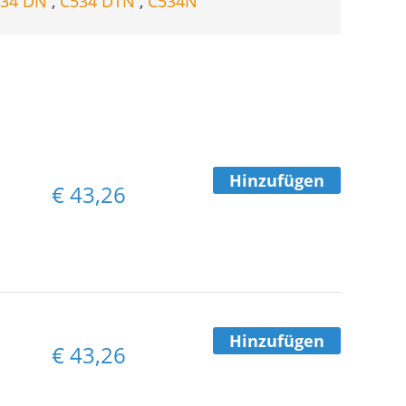
534 DN
,
C534 DTN
,
C534N
Hinzufügen
€
43,26
Hinzufügen
€
43,26