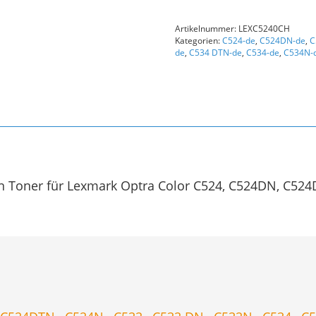
(00C5240CH)
Original
Artikelnummer:
LEXC5240CH
Toner
Kategorien:
C524-de
,
C524DN-de
,
C
Cyan
de
,
C534 DTN-de
,
C534-de
,
C534N-
Menge
Toner für Lexmark Optra Color C524, C524DN, C524DT