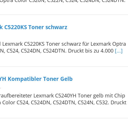
 Optra Color C520N, C522N, C524, C524DN, C524DTN.
k C5220KS Toner schwarz
l Lexmark C5220KS Toner schwarz für Lexmark Optra
N, C524, C524DN, C524DTN. Druckt bis zu 4.000
[...]
H Kompatibler Toner Gelb
.
aufbereiteter Lexmark C5240YH Toner gelb mit Chip
a Color C524, C524DN, C524DTN, C524N, C532. Druckt