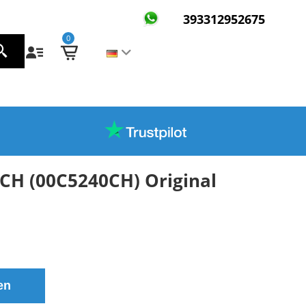
393312952675
0
CH (00C5240CH) Original
en