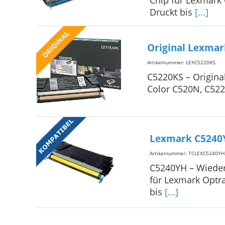
Chip für Lexmark
Druckt bis
[...]
Original Lexmar
Artikelnummer: LEXC5220KS
.
C5220KS – Origina
Color C520N, C522
Lexmark C5240Y
Artikelnummer: TCLEXC5240YH
C5240YH – Wieder
für Lexmark Optr
bis
[...]