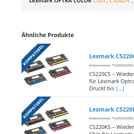
Lexmark OPTRA COLOR
C524
,
C524DN
,
Ähnliche Produkte
Lexmark C5220C
Artikelnummer: TCLEXC5220CS
.
C5220CS – Wieder
für Lexmark Optr
Druckt bis
[...]
Lexmark C5220K
Artikelnummer: TCLEXC5220KS
.
C5220KS – Wieder