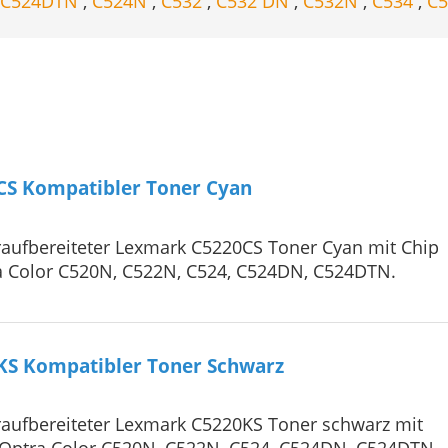
C524DTN
,
C524N
,
C532
,
C532 DN
,
C532N
,
C534
,
C
S Kompatibler Toner Cyan
aufbereiteter Lexmark C5220CS Toner Cyan mit Chip
a Color C520N, C522N, C524, C524DN, C524DTN.
S Kompatibler Toner Schwarz
aufbereiteter Lexmark C5220KS Toner schwarz mit