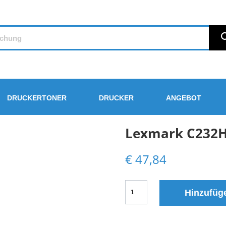
DRUCKERTONER
DRUCKER
ANGEBOT
Lexmark C232H
€
47,84
Lexmark
Hinzufüg
C232HY0
Kompatibler
Toner