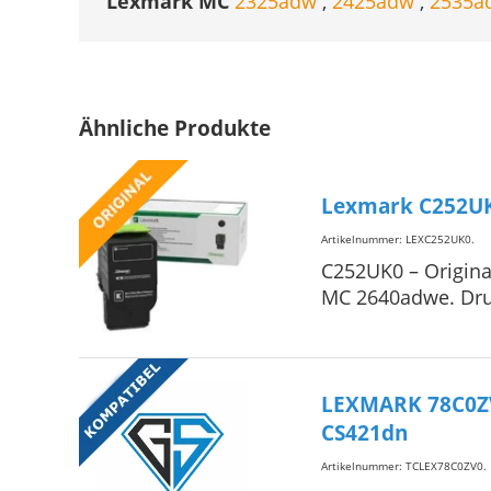
Lexmark MC
2325adw
,
2425adw
,
2535
Ähnliche Produkte
Lexmark C252UK
Artikelnummer: LEXC252UK0
.
C252UK0 – Origina
MC 2640adwe. Druc
LEXMARK 78C0ZV
CS421dn
Artikelnummer: TCLEX78C0ZV0
.