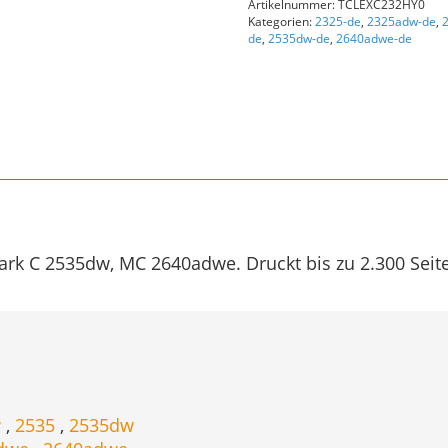
Artikelnummer:
TCLEXC232HY0
Gelb
Kategorien:
2325-de
,
2325adw-de
,
Menge
de
,
2535dw-de
,
2640adwe-de
rk C 2535dw, MC 2640adwe. Druckt bis zu 2.300 Seit
w
,
2535
,
2535dw