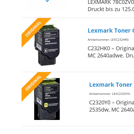
LEXMARK 78C0ZV0 
Druckt bis zu 125
Lexmark Toner 
Artikelnummer: LEXC232HK0
.
C232HK0 – Origina
MC 2640adwe. Druc
Lexmark Toner 
Artikelnummer: LEXC2320Y0
.
C2320Y0 – Origin
2535dw, MC 2640ad