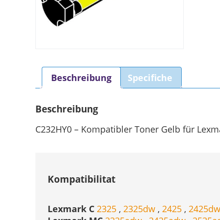
Beschreibung
Specifiche
Beschreibung
C232HY0 – Kompatibler Toner Gelb für Lexma
Kompatibilitat
Lexmark C
2325
,
2325dw
,
2425
,
2425d