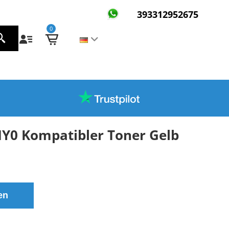
393312952675
0
Y0 Kompatibler Toner Gelb
en