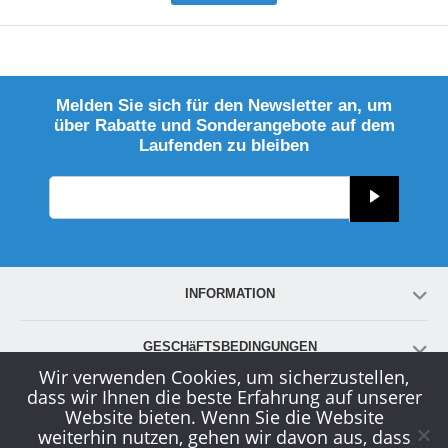
Melden Sie sich für den Newsletter an, um
über Rabatte und Sonderangebote auf dem
Laufenden zu bleiben
INFORMATION
GESCHäFTSBEDINGUNGEN
Wir verwenden Cookies, um sicherzustellen,
dass wir Ihnen die beste Erfahrung auf unserer
KONTO
Website bieten. Wenn Sie die Website
weiterhin nutzen, gehen wir davon aus, dass