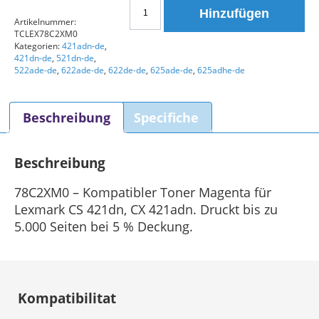
Lexmark
Hinzufügen
78C2XM0
Artikelnummer:
TCLEX78C2XM0
Kompatible
Kategorien:
421adn-de
,
Tonerkartusche
421dn-de
,
521dn-de
,
Magenta
522ade-de
,
622ade-de
,
622de-de
,
625ade-de
,
625adhe-de
Menge
Beschreibung
Specifiche
Beschreibung
78C2XM0 – Kompatibler Toner Magenta für
Lexmark CS 421dn, CX 421adn. Druckt bis zu
5.000 Seiten bei 5 % Deckung.
Kompatibilitat