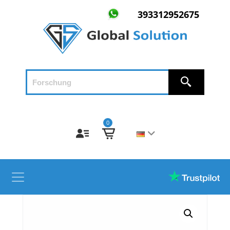
393312952675
0