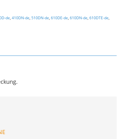
0D-de
,
410DN-de
,
510DN-de
,
610DE-de
,
610DN-de
,
610DTE-de
,
eckung.
NE