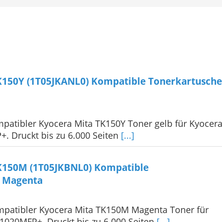
K150Y (1T05JKANL0) Kompatible Tonerkartusche
patibler Kyocera Mita TK150Y Toner gelb für Kyocer
. Druckt bis zu 6.000 Seiten
[...]
K150M (1T05JKBNL0) Kompatible
 Magenta
.
patibler Kyocera Mita TK150M Magenta Toner für
1020MFP+. Druckt bis zu 6.000 Seiten
[...]