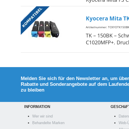
Kyocera Mita T
Artikelnummer: TCKYOTK150B
TK – 150BK – Schw
C1020MFP+. Druckt
Melden Sie sich für den Newsletter an, um übe
Rabatte und Sonderangebote auf dem Laufend
zu bleiben
INFORMATION
GESCHäF
Wer wir sind
Datens
Behandelte Marken
Web-Ü