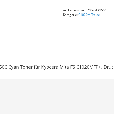
TK150C
(1T05JKCNL0)
Artikelnummer:
TCKYOTK150C
Kompatibler
Kategorie:
C1020MFP+-de
Toner
Cyan
Menge
0C Cyan Toner für Kyocera Mita FS C1020MFP+. Druckt