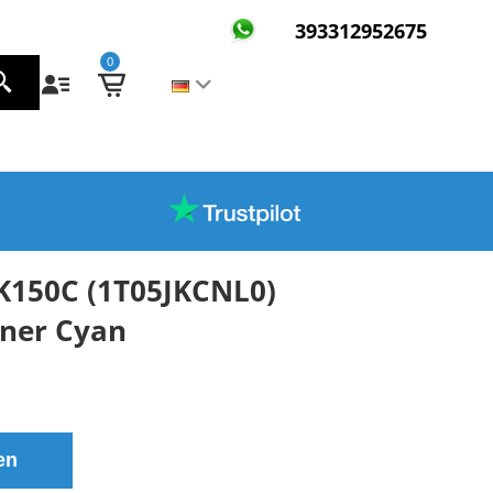
393312952675
0
K150C (1T05JKCNL0)
oner Cyan
en