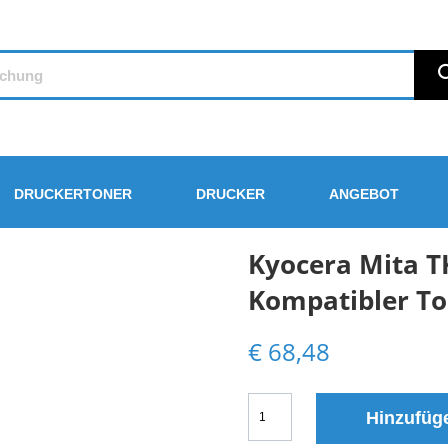
DRUCKERTONER
DRUCKER
ANGEBOT
Kyocera Mita T
Kompatibler T
€
68,48
Kyocera
Hinzufüg
Mita