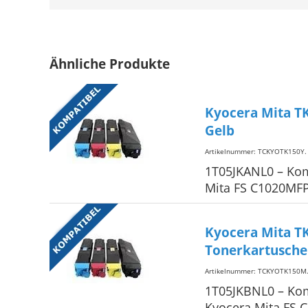
Ähnliche Produkte
Kyocera Mita T
Gelb
Artikelnummer: TCKYOTK150Y
.
1T05JKANL0 – Kom
Mita FS C1020MFP+
Kyocera Mita T
Tonerkartusche
Artikelnummer: TCKYOTK150M
1T05JKBNL0 – Kom
Kyocera Mita FS C