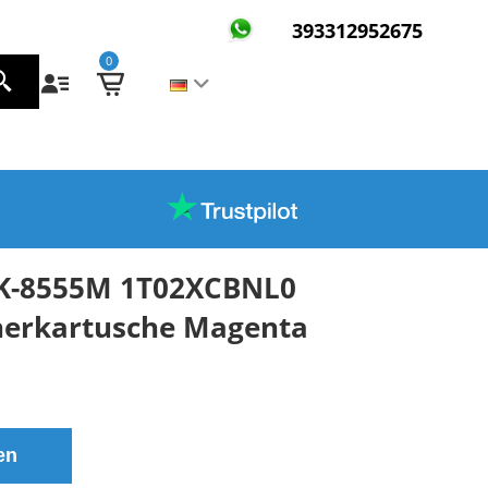
393312952675
0
TK-8555M 1T02XCBNL0
nerkartusche Magenta
en