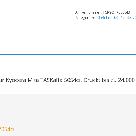
TK-
8555M
Artikelnummer:
TCKYOTK8555M
1T02XCBNL0
Kategorien:
5054ci-de
,
6054ci-de
,
7
Kompatible
Tonerkartusche
Magenta
Menge
 Kyocera Mita TASKalfa 5054ci. Druckt bis zu 24.000
7054ci