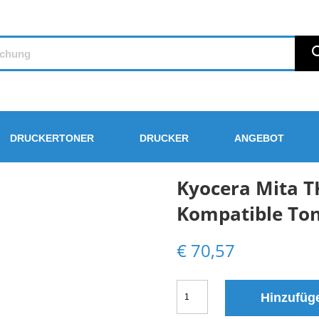
DRUCKERTONER
DRUCKER
ANGEBOT
Kyocera Mita 
Kompatible To
€
70,57
Kyocera
Hinzufüg
Mita