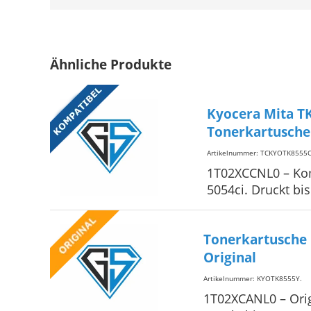
Ähnliche Produkte
Kyocera Mita T
Tonerkartusche
Artikelnummer: TCKYOTK8555
1T02XCCNL0 – Kom
5054ci. Druckt bi
Tonerkartusche
Original
Artikelnummer: KYOTK8555Y
.
1T02XCANL0 – Orig