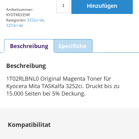
Kyocera
Hinzufügen
Mita
Artikelnummer:
KYOTK8335M
1T02RLBNL0
Kategorien:
3252ci-de
,
TK-
3253ci-de
8335M
Toner
Beschreibung
Specifiche
Magenta
Menge
Beschreibung
1T02RLBNL0 Original Magenta Toner für
Kyocera Mita TASKalfa 3252ci. Druckt bis zu
15.000 Seiten bei 5% Deckung.
Kompatibilitat