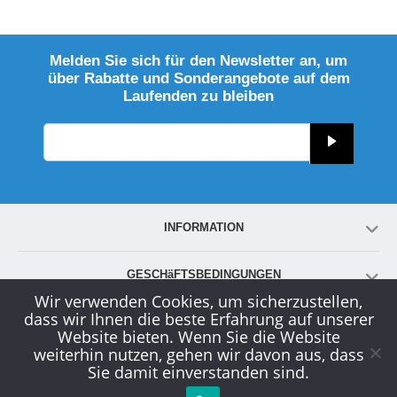
Melden Sie sich für den Newsletter an, um
über Rabatte und Sonderangebote auf dem
Laufenden zu bleiben
INFORMATION
GESCHäFTSBEDINGUNGEN
Wir verwenden Cookies, um sicherzustellen,
dass wir Ihnen die beste Erfahrung auf unserer
KONTO
Website bieten. Wenn Sie die Website
weiterhin nutzen, gehen wir davon aus, dass
Sie damit einverstanden sind.
KUNDENDIENST