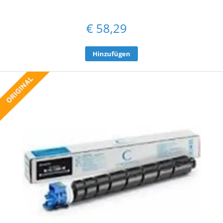
€
58,29
Hinzufügen