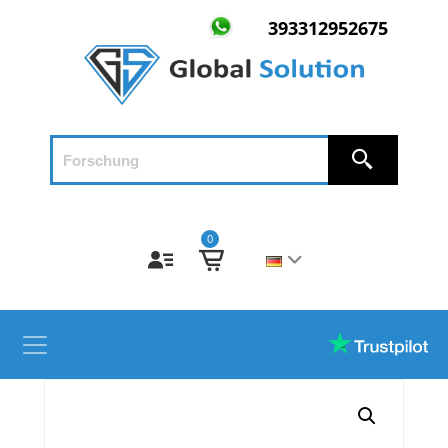
393312952675
0