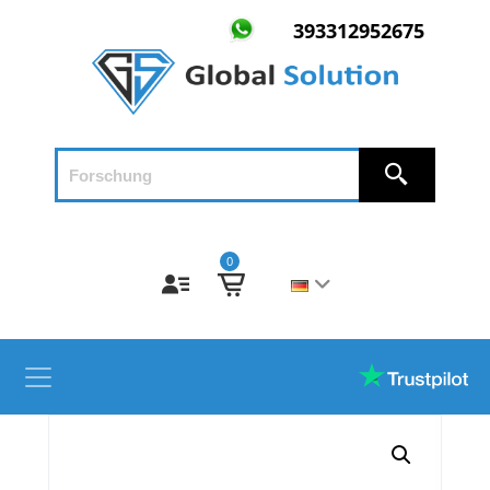
393312952675
0