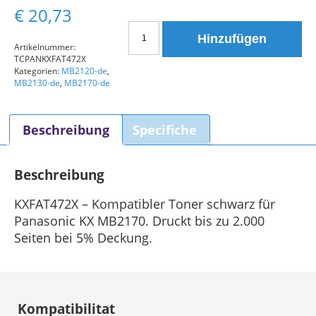
€
20,73
KXFAT472X
Hinzufügen
Panasonic
Artikelnummer:
TCPANKXFAT472X
Kompatible
Kategorien:
MB2120-de
,
Tonerkartusche
MB2130-de
,
MB2170-de
Schwarz
Menge
Beschreibung
Specifiche
Beschreibung
KXFAT472X – Kompatibler Toner schwarz für
Panasonic KX MB2170. Druckt bis zu 2.000
Seiten bei 5% Deckung.
Kompatibilitat