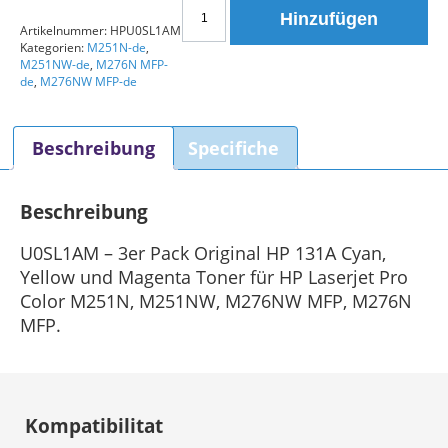
HP
Hinzufügen
Toner
Artikelnummer:
HPU0SL1AM
Kategorien:
M251N-de
,
Multipack
M251NW-de
,
M276N MFP-
131A
de
,
M276NW MFP-de
(U0SL1AM)
Originalfarben
Beschreibung
Specifiche
Menge
Beschreibung
U0SL1AM – 3er Pack Original HP 131A Cyan,
Yellow und Magenta Toner für HP Laserjet Pro
Color M251N, M251NW, M276NW MFP, M276N
MFP.
Kompatibilitat