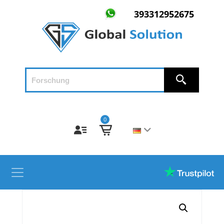
393312952675
0