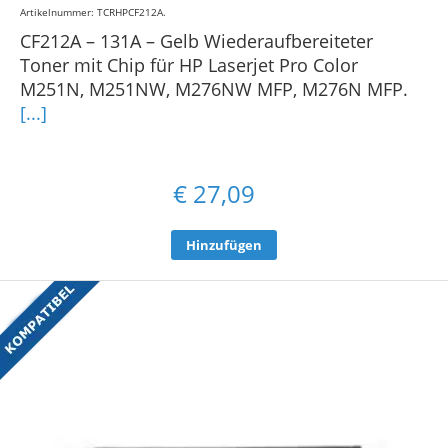
Artikelnummer: TCRHPCF212A
.
CF212A – 131A – Gelb Wiederaufbereiteter
Toner mit Chip für HP Laserjet Pro Color
M251N, M251NW, M276NW MFP, M276N MFP.
[...]
€
27,09
Hinzufügen