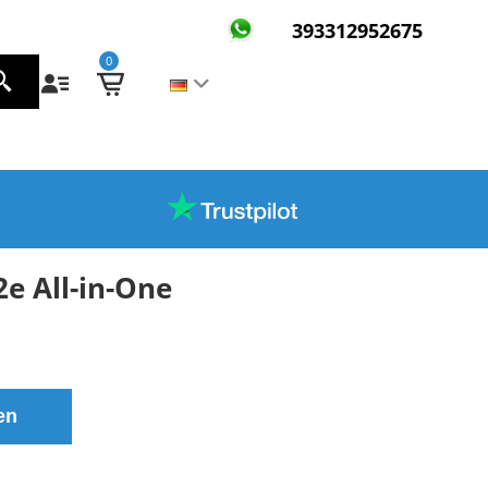
393312952675
0
e All-in-One
en