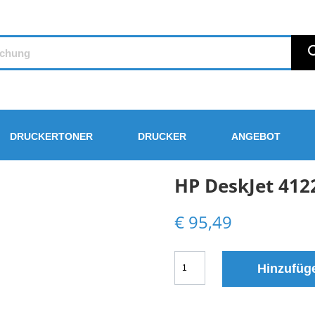
DRUCKERTONER
DRUCKER
ANGEBOT
HP DeskJet 4122
€
95,49
HP
Hinzufüg
DeskJet
4122e
All-