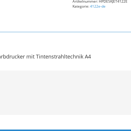
Artikelnummer:
HPDESKJET4122E
in-
Kategorie:
4122e-de
One
Menge
arbdrucker mit Tintenstrahltechnik A4