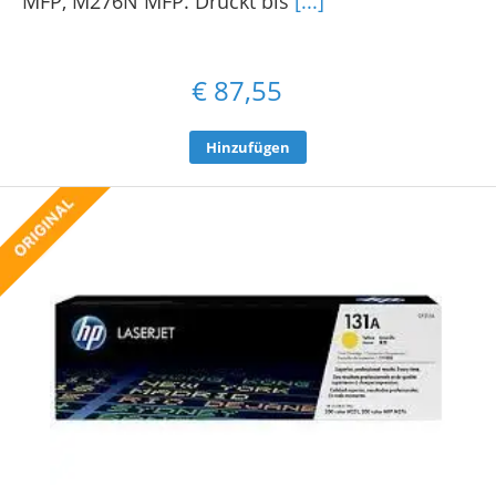
MFP, M276N MFP. Druckt bis
[...]
€
87,55
Hinzufügen