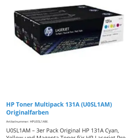
HP Toner Multipack 131A (U0SL1AM)
Originalfarben
Artikelnummer: HPU0SL1AM
.
U0SL1AM – 3er Pack Original HP 131A Cyan,
Yellow und Magenta Toner für HP Laserjet Pro