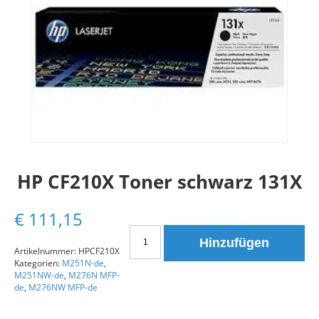
HP CF210X Toner schwarz 131X
€
111,15
HP
Hinzufügen
CF210X
Artikelnummer:
HPCF210X
Kategorien:
M251N-de
,
Toner
M251NW-de
,
M276N MFP-
schwarz
de
,
M276NW MFP-de
131X
Menge