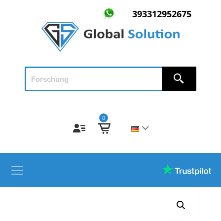
393312952675
0