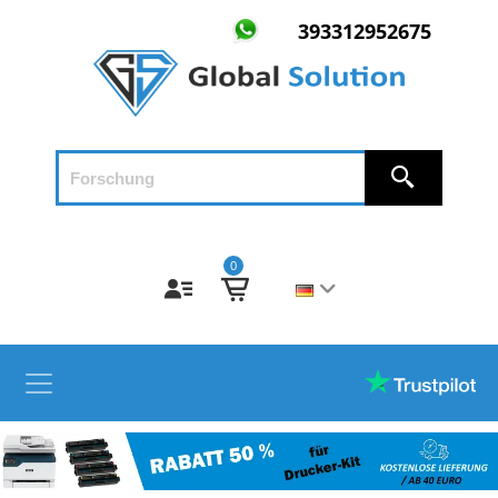
393312952675
0