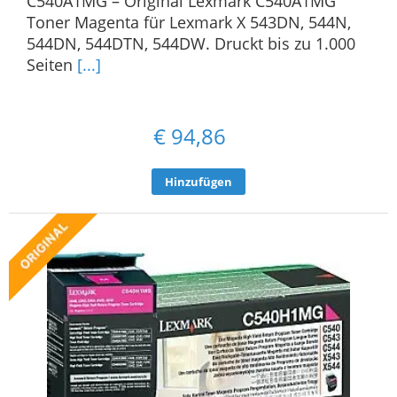
C540A1MG – Original Lexmark C540A1MG
Toner Magenta für Lexmark X 543DN, 544N,
544DN, 544DTN, 544DW. Druckt bis zu 1.000
Seiten
[...]
€
94,86
Hinzufügen