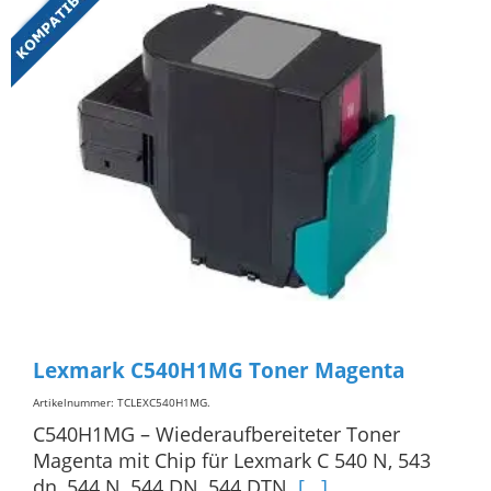
Lexmark C540H1MG Toner Magenta
Artikelnummer: TCLEXC540H1MG
.
C540H1MG – Wiederaufbereiteter Toner
Magenta mit Chip für Lexmark C 540 N, 543
dn, 544 N, 544 DN, 544 DTN.
[...]