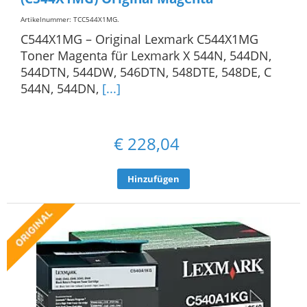
Artikelnummer: TCC544X1MG
.
C544X1MG – Original Lexmark C544X1MG
Toner Magenta für Lexmark X 544N, 544DN,
544DTN, 544DW, 546DTN, 548DTE, 548DE, C
544N, 544DN,
[...]
€
228,04
Hinzufügen