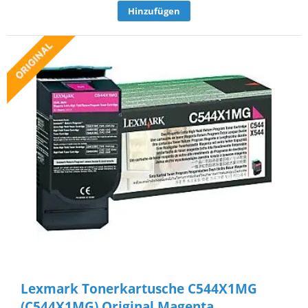
Hinzufügen
Lexmark Tonerkartusche C544X1MG
(C544X1MG) Original Magenta