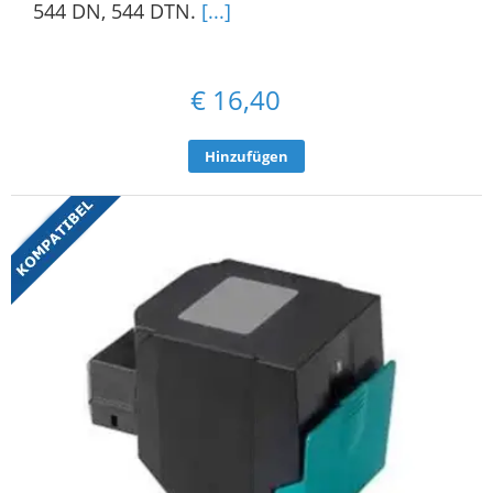
544 DN, 544 DTN.
[...]
€
16,40
Hinzufügen