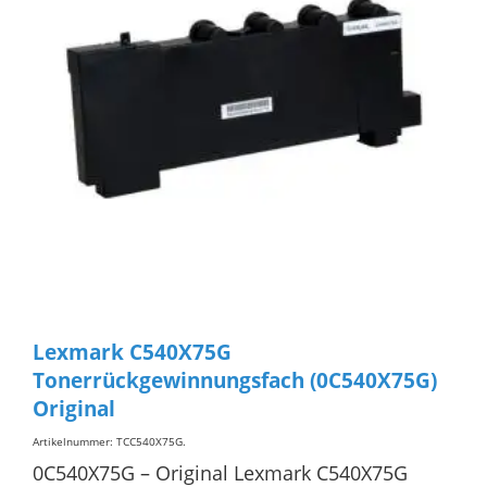
Lexmark C540X75G
Tonerrückgewinnungsfach (0C540X75G)
Original
Artikelnummer: TCC540X75G
.
0C540X75G – Original Lexmark C540X75G