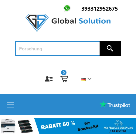
393312952675
0