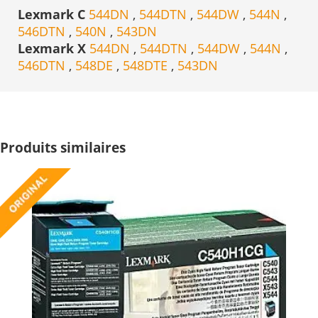
Lexmark C
544DN
,
544DTN
,
544DW
,
544N
,
546DTN
,
540N
,
543DN
Lexmark X
544DN
,
544DTN
,
544DW
,
544N
,
546DTN
,
548DE
,
548DTE
,
543DN
Produits similaires