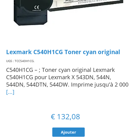
Lexmark C540H1CG Toner cyan original
UGS : TCC540H1CG
.
C540H1CG – ; Toner cyan original Lexmark
C540H1CG pour Lexmark X 543DN, 544N,
544DN, 544DTN, 544DW. Imprime jusqu'à 2 000
[...]
€
132,08
Ajouter