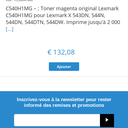
UGS : TCC540H1MG
.
C540H1MG – ; Toner magenta original Lexmark
C540H1MG pour Lexmark X 543DN, 544N,
544DN, 544DTN, 544DW. Imprime jusqu'à 2 000
[...]
€
132,08
Ajouter
Inscrivez-vous à la newsletter pour rester
informé des remises et promotions