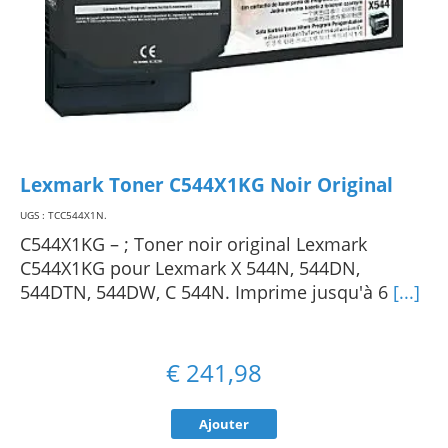
Lexmark Toner C544X1KG Noir Original
UGS : TCC544X1N
.
C544X1KG – ; Toner noir original Lexmark
C544X1KG pour Lexmark X 544N, 544DN,
544DTN, 544DW, C 544N. Imprime jusqu'à 6
[...]
€
241,98
Ajouter