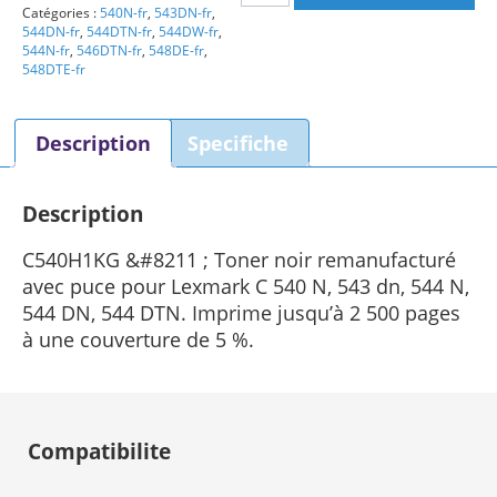
Catégories :
540N-fr
,
543DN-fr
,
Lexmark
544DN-fr
,
544DTN-fr
,
544DW-fr
,
C540H1KG
544N-fr
,
546DTN-fr
,
548DE-fr
,
Toner
548DTE-fr
noir
Description
Specifiche
Description
C540H1KG &#8211 ; Toner noir remanufacturé
avec puce pour Lexmark C 540 N, 543 dn, 544 N,
544 DN, 544 DTN. Imprime jusqu’à 2 500 pages
à une couverture de 5 %.
Compatibilite