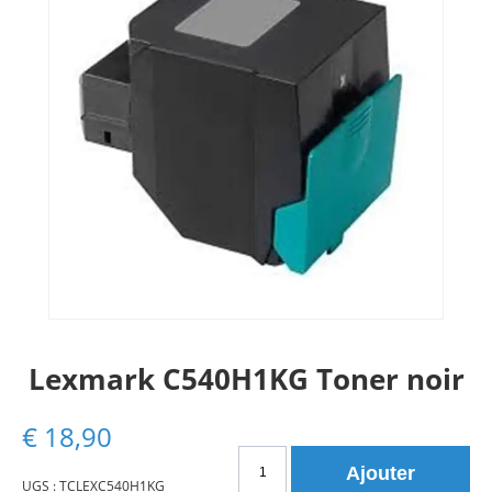
Lexmark C540H1KG Toner noir
€
18,90
quantité
Ajouter
de
UGS :
TCLEXC540H1KG