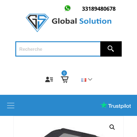
33189480678
0