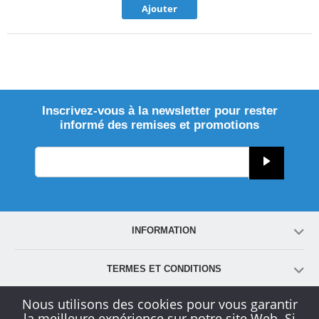
Ajouter
Inscrivez-vous à la newsletter pour rester
informé des remises et promotions
INFORMATION
TERMES ET CONDITIONS
Nous utilisons des cookies pour vous garantir
COMPTE
la meilleure expérience sur notre site Web. Si