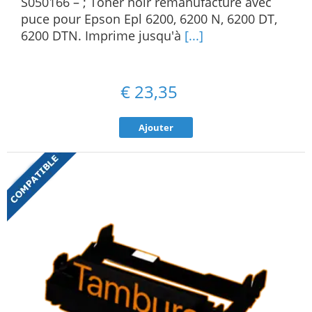
S050166 – ; Toner noir remanufacturé avec
puce pour Epson Epl 6200, 6200 N, 6200 DT,
6200 DTN. Imprime jusqu'à
[...]
€
23,35
Ajouter