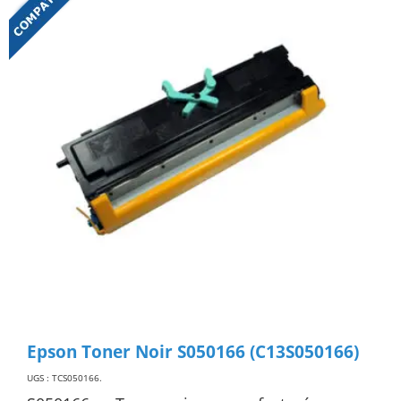
Epson Toner Noir S050166 (C13S050166)
UGS : TCS050166
.