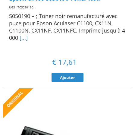
UGS : TCS050190
.
S050190 – ; Toner noir remanufacturé avec
puce pour Epson Aculaser C1100, CX11N,
C1100N, CX11NF, CX11NFC. Imprime jusqu'à 4
000
[...]
€
17,61
Ajouter