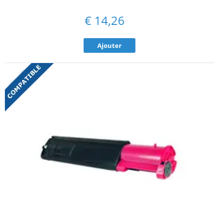
€
14,26
Ajouter