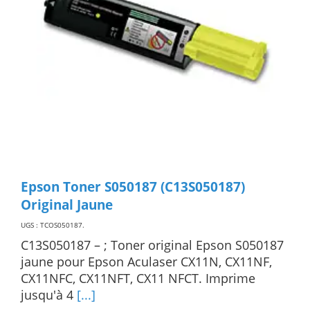
Epson Toner S050187 (C13S050187)
Original Jaune
UGS : TCOS050187
.
C13S050187 – ; Toner original Epson S050187
jaune pour Epson Aculaser CX11N, CX11NF,
CX11NFC, CX11NFT, CX11 NFCT. Imprime
jusqu'à 4
[...]