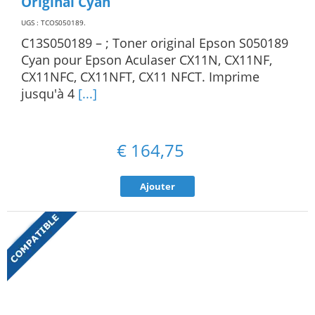
Original Cyan
UGS : TCOS050189
.
C13S050189 – ; Toner original Epson S050189
Cyan pour Epson Aculaser CX11N, CX11NF,
CX11NFC, CX11NFT, CX11 NFCT. Imprime
jusqu'à 4
[...]
€
164,75
Ajouter