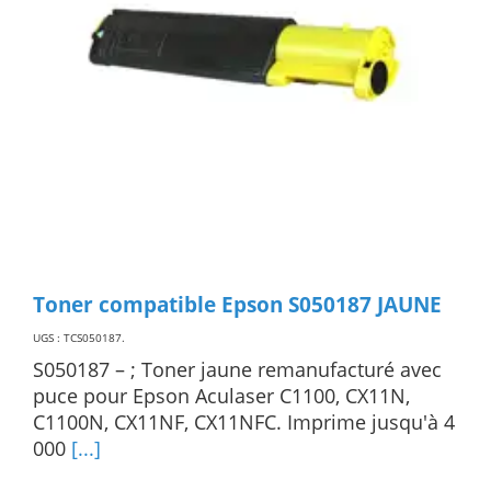
Toner compatible Epson S050187 JAUNE
UGS : TCS050187
.
S050187 – ; Toner jaune remanufacturé avec
puce pour Epson Aculaser C1100, CX11N,
C1100N, CX11NF, CX11NFC. Imprime jusqu'à 4
000
[...]