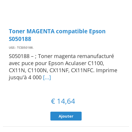
Toner MAGENTA compatible Epson
S050188
UGS : TCS050188
.
S050188 – ; Toner magenta remanufacturé
avec puce pour Epson Aculaser C1100,
CX11N, C1100N, CX11NF, CX11NFC. Imprime
jusqu'à 4 000
[...]
€
14,64
Ajouter