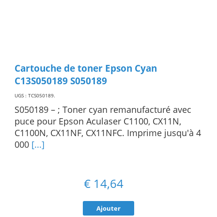
Cartouche de toner Epson Cyan
C13S050189 S050189
UGS : TCS050189
.
S050189 – ; Toner cyan remanufacturé avec
puce pour Epson Aculaser C1100, CX11N,
C1100N, CX11NF, CX11NFC. Imprime jusqu'à 4
000
[...]
€
14,64
Ajouter