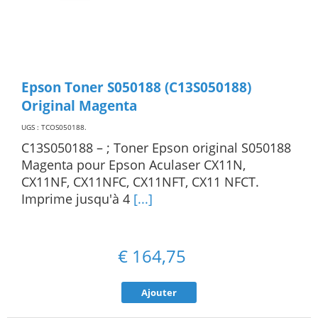
Epson Toner S050188 (C13S050188)
Original Magenta
UGS : TCOS050188
.
C13S050188 – ; Toner Epson original S050188
Magenta pour Epson Aculaser CX11N,
CX11NF, CX11NFC, CX11NFT, CX11 NFCT.
Imprime jusqu'à 4
[...]
€
164,75
Ajouter