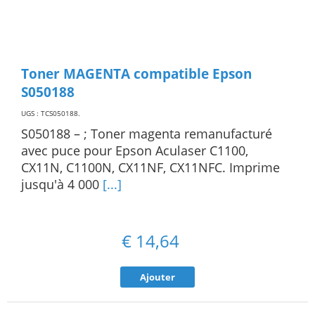
Toner MAGENTA compatible Epson
S050188
UGS : TCS050188
.
S050188 – ; Toner magenta remanufacturé
avec puce pour Epson Aculaser C1100,
CX11N, C1100N, CX11NF, CX11NFC. Imprime
jusqu'à 4 000
[...]
€
14,64
Ajouter