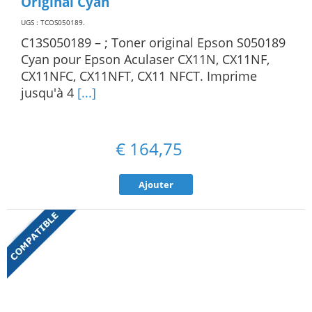
Original Cyan
UGS : TCOS050189
.
C13S050189 – ; Toner original Epson S050189
Cyan pour Epson Aculaser CX11N, CX11NF,
CX11NFC, CX11NFT, CX11 NFCT. Imprime
jusqu'à 4
[...]
€
164,75
Ajouter