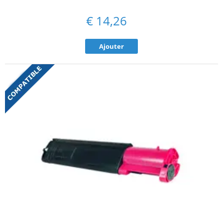
€
14,26
Ajouter