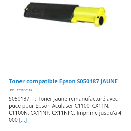
Toner compatible Epson S050187 JAUNE
UGS : TCS050187
.
S050187 – ; Toner jaune remanufacturé avec
puce pour Epson Aculaser C1100, CX11N,
C1100N, CX11NF, CX11NFC. Imprime jusqu'à 4
000
[...]