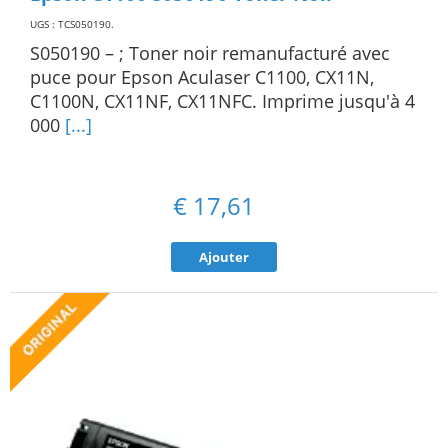
UGS : TCS050190
.
S050190 – ; Toner noir remanufacturé avec
puce pour Epson Aculaser C1100, CX11N,
C1100N, CX11NF, CX11NFC. Imprime jusqu'à 4
000
[...]
€
17,61
Ajouter