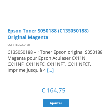
Epson Toner S050188 (C13S050188)
Original Magenta
UGS : TCOS050188
.
C13S050188 – ; Toner Epson original S050188
Magenta pour Epson Aculaser CX11N,
CX11NF, CX11NFC, CX11NFT, CX11 NFCT.
Imprime jusqu'à 4
[...]
€
164,75
Ajouter