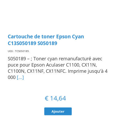
Cartouche de toner Epson Cyan
C13S050189 S050189
UGS : TCS050189
.
S050189 – ; Toner cyan remanufacturé avec
puce pour Epson Aculaser C1100, CX11N,
C1100N, CX11NF, CX11NFC. Imprime jusqu'à 4
000
[...]
€
14,64
Ajouter