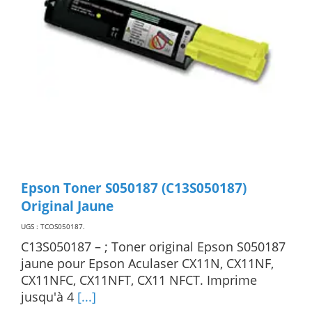
Epson Toner S050187 (C13S050187)
Original Jaune
UGS : TCOS050187
.
C13S050187 – ; Toner original Epson S050187
jaune pour Epson Aculaser CX11N, CX11NF,
CX11NFC, CX11NFT, CX11 NFCT. Imprime
jusqu'à 4
[...]