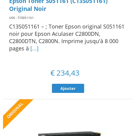
Epson Toner S051161 (C13S051161)
Original Noir
UGS : TCS051161
.
C13S051161 – ; Toner Epson original S051161
noir pour Epson Aculaser C2800DN,
C2800DTN, C2800N. Imprime jusqu'à 8 000
pages à
[...]
€
234,43
Ajouter