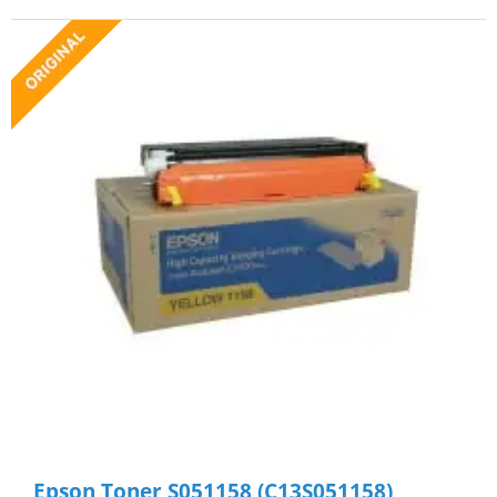
Epson Toner S051158 (C13S051158)