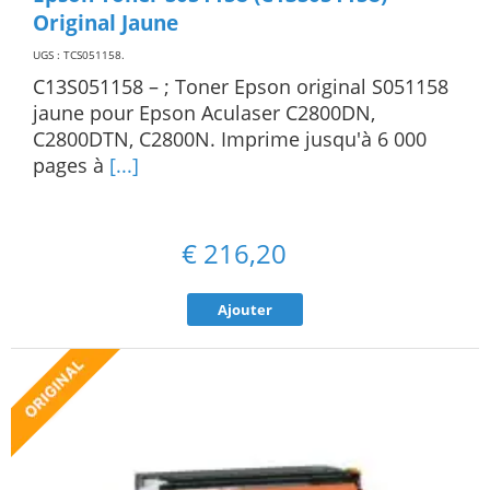
Original Jaune
UGS : TCS051158
.
C13S051158 – ; Toner Epson original S051158
jaune pour Epson Aculaser C2800DN,
C2800DTN, C2800N. Imprime jusqu'à 6 000
pages à
[...]
€
216,20
Ajouter