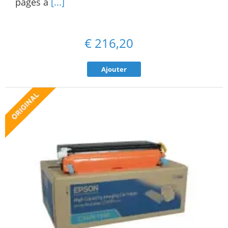
pages à
[...]
€
216,20
Ajouter