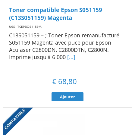
Toner compatible Epson S051159
(C13S051159) Magenta
UGS : TCEPSS051159M
.
C13S051159 – ; Toner Epson remanufacturé
S051159 Magenta avec puce pour Epson
Aculaser C2800DN, C2800DTN, C2800N.
Imprime jusqu'à 6 000
[...]
€
68,80
Ajouter