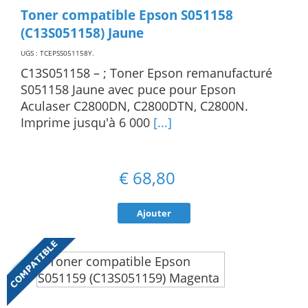
Toner compatible Epson S051158
(C13S051158) Jaune
UGS : TCEPSS051158Y
.
C13S051158 – ; Toner Epson remanufacturé
S051158 Jaune avec puce pour Epson
Aculaser C2800DN, C2800DTN, C2800N.
Imprime jusqu'à 6 000
[...]
€
68,80
Ajouter