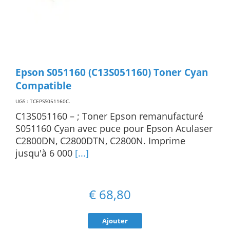
Epson S051160 (C13S051160) Toner Cyan
Compatible
UGS : TCEPSS051160C
.
C13S051160 – ; Toner Epson remanufacturé
S051160 Cyan avec puce pour Epson Aculaser
C2800DN, C2800DTN, C2800N. Imprime
jusqu'à 6 000
[...]
€
68,80
Ajouter