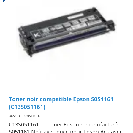
Toner noir compatible Epson S051161
(C13S051161)
UGS : TCEPSS051161K
.
C13S051161 – ; Toner Epson remanufacturé
S051161 Noir avec puce pour Epson Aculaser