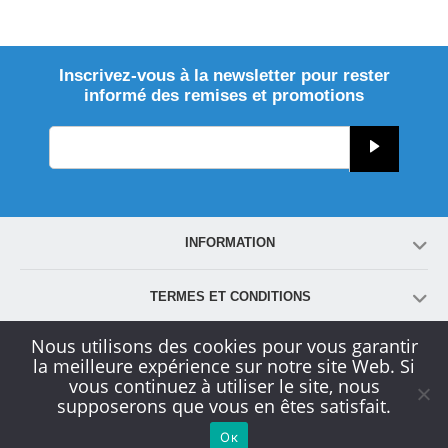
Inscrivez-vous à la newsletter pour rester
informé des remises et promotions
INFORMATION
TERMES ET CONDITIONS
Nous utilisons des cookies pour vous garantir
COMPTE
la meilleure expérience sur notre site Web. Si
vous continuez à utiliser le site, nous
supposerons que vous en êtes satisfait.
SERVICE CLIENT
Ок