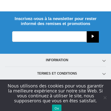
Inscrivez-vous à la newsletter pour rester
informé des remises et promotions
INFORMATION
TERMES ET CONDITIONS
Nous utilisons des cookies pour vous garantir
COMPTE
la meilleure expérience sur notre site Web. Si
vous continuez à utiliser le site, nous
supposerons que vous en êtes satisfait.
SERVICE CLIENT
Ок