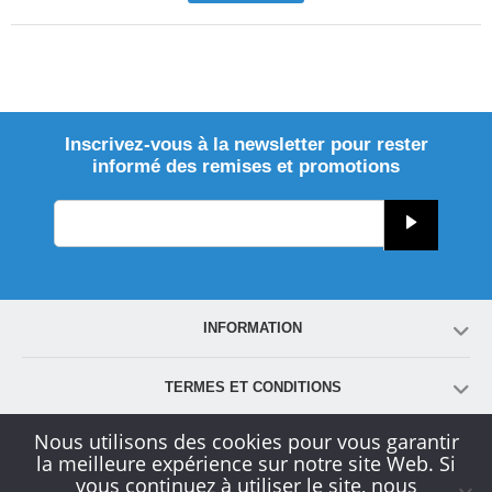
Inscrivez-vous à la newsletter pour rester
informé des remises et promotions
INFORMATION
TERMES ET CONDITIONS
Nous utilisons des cookies pour vous garantir
COMPTE
la meilleure expérience sur notre site Web. Si
vous continuez à utiliser le site, nous