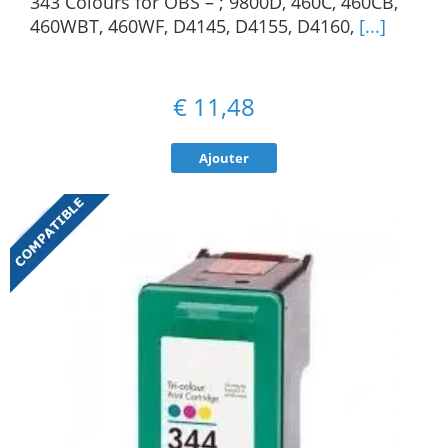
343 Colours for OBS – ; 9800D, 460C, 460CB,
460WBT, 460WF, D4145, D4155, D4160,
[...]
€
11,48
Ajouter