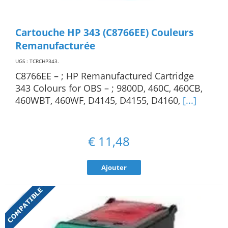
Cartouche HP 343 (C8766EE) Couleurs
Remanufacturée
UGS : TCRCHP343
.
C8766EE – ; HP Remanufactured Cartridge
343 Colours for OBS – ; 9800D, 460C, 460CB,
460WBT, 460WF, D4145, D4155, D4160,
[...]
€
11,48
Ajouter